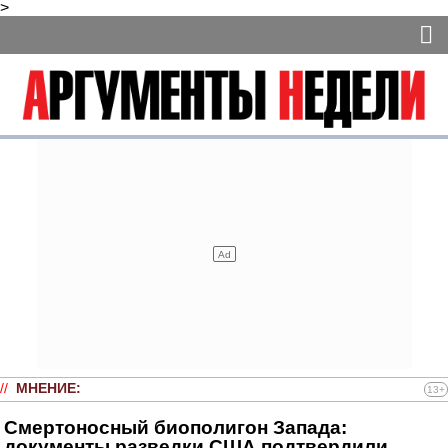
>
//
МНЕНИЕ
:
13+
Смертоносный биополигон Запада:
документы разведки США подтвердили