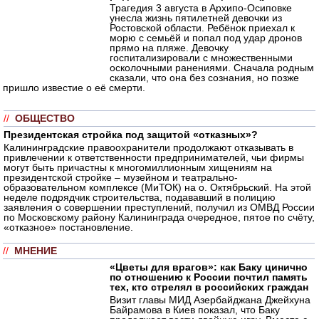
Трагедия 3 августа в Архипо-Осиповке
унесла жизнь пятилетней девочки из
Ростовской области. Ребёнок приехал к
морю с семьёй и попал под удар дронов
прямо на пляже. Девочку
госпитализировали с множественными
осколочными ранениями. Сначала родным
сказали, что она без сознания, но позже
пришло известие о её смерти.
//
ОБЩЕСТВО
Президентская стройка под защитой «отказных»?
Калининградские правоохранители продолжают отказывать в
привлечении к ответственности предпринимателей, чьи фирмы
могут быть причастны к многомиллионным хищениям на
президентской стройке – музейном и театрально-
образовательном комплексе (МиТОК) на о. Октябрьский. На этой
неделе подрядчик строительства, подававший в полицию
заявления о совершении преступлений, получил из ОМВД России
по Московскому району Калининграда очередное, пятое по счёту,
«отказное» постановление.
//
МНЕНИЕ
«Цветы для врагов»: как Баку цинично
по отношению к России почтил память
тех, кто стрелял в российских граждан
Визит главы МИД Азербайджана Джейхуна
Байрамова в Киев показал, что Баку