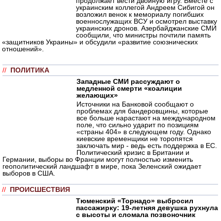
продолжает вести двойную игру. Вместе с
украинским коллегой Андреем Сибигой он
возложил венок к мемориалу погибших
военнослужащих ВСУ и осмотрел выставку
украинских дронов. Азербайджанские СМИ
сообщили, что министры почтили память
«защитников Украины» и обсудили «развитие союзнических
отношений».
//
ПОЛИТИКА
Западные СМИ рассуждают о
медленной смерти «коалиции
желающих»
Источники на Банковой сообщают о
проблемах для бандеровщины, которые
все больше нарастают на международном
поле, что сильно ударит по позициям
«страны 404» в следующем году. Однако
киевские временщики не торопятся
заключать мир - ведь есть поддержка в ЕС.
Политический кризис в Британии и
Германии, выборы во Франции могут полностью изменить
геополитический ландшафт в мире, пока Зеленский ожидает
выборов в США.
//
ПРОИСШЕСТВИЯ
Тюменский «Торнадо» выбросил
пассажирку: 19-летняя девушка рухнула
с высоты и сломала позвоночник