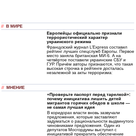
//
В МИРЕ
Европейцы официально признали
террористический характер
украинского режима
Французский журнал L’Express составил
рейтинг лучших спецслужб Европы. Первое
место заняла британская МИ-6. А на
четвёртое поставили украинские СБУ и
ГУР. Причём авторы признаются, что такая
высокая строчка в рейтинге досталась
незалежной за акты терроризма:
//
МНЕНИЕ
«Проверьте паспорт перед тарелкой»:
почему инициатива лишить детей
мигрантов горячих обедов в школе —
не самая лучшая идея
В коридорах власти вновь зазвучали
предложения, которые заставляют
задуматься о рациональности выдвинутого
чиновниками предложения. Один из
депутатов Мосгордумы выступил с
инициативой прекратить обеспечение