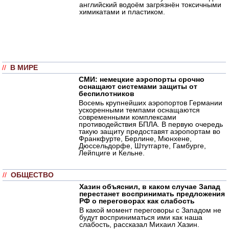
английский водоём загрязнён токсичными
химикатами и пластиком.
//
В МИРЕ
СМИ: немецкие аэропорты срочно
оснащают системами защиты от
беспилотников
Восемь крупнейших аэропортов Германии
ускоренными темпами оснащаются
современными комплексами
противодействия БПЛА. В первую очередь
такую защиту предоставят аэропортам во
Франкфурте, Берлине, Мюнхене,
Дюссельдорфе, Штутгарте, Гамбурге,
Лейпциге и Кельне.
//
ОБЩЕСТВО
Хазин объяснил, в каком случае Запад
перестанет воспринимать предложения
РФ о переговорах как слабость
В какой момент переговоры с Западом не
будут восприниматься ими как наша
слабость, рассказал Михаил Хазин.