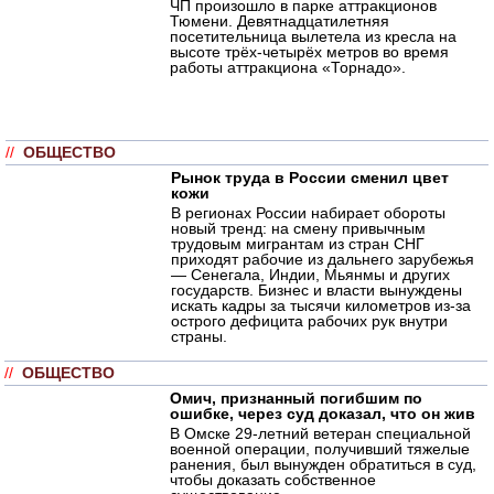
ЧП произошло в парке аттракционов
Тюмени. Девятнадцатилетняя
посетительница вылетела из кресла на
высоте трёх-четырёх метров во время
работы аттракциона «Торнадо».
//
ОБЩЕСТВО
Рынок труда в России сменил цвет
кожи
В регионах России набирает обороты
новый тренд: на смену привычным
трудовым мигрантам из стран СНГ
приходят рабочие из дальнего зарубежья
— Сенегала, Индии, Мьянмы и других
государств. Бизнес и власти вынуждены
искать кадры за тысячи километров из-за
острого дефицита рабочих рук внутри
страны.
//
ОБЩЕСТВО
Омич, признанный погибшим по
ошибке, через суд доказал, что он жив
В Омске 29-летний ветеран специальной
военной операции, получивший тяжелые
ранения, был вынужден обратиться в суд,
чтобы доказать собственное