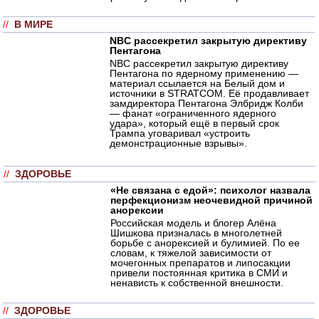
//
В МИРЕ
NBC рассекретил закрытую директиву
Пентагона
NBC рассекретил закрытую директиву
Пентагона по ядерному применению —
материал ссылается на Белый дом и
источники в STRATCOM. Её продавливает
замдиректора Пентагона Элбридж Колби
— фанат «ограниченного ядерного
удара», который ещё в первый срок
Трампа уговаривал «устроить
демонстрационные взрывы».
//
ЗДОРОВЬЕ
«Не связана с едой»: психолог назвала
перфекционизм неочевидной причиной
анорексии
Российская модель и блогер Алёна
Шишкова призналась в многолетней
борьбе с анорексией и булимией. По ее
словам, к тяжелой зависимости от
мочегонных препаратов и липосакции
привели постоянная критика в СМИ и
ненависть к собственной внешности.
//
ЗДОРОВЬЕ