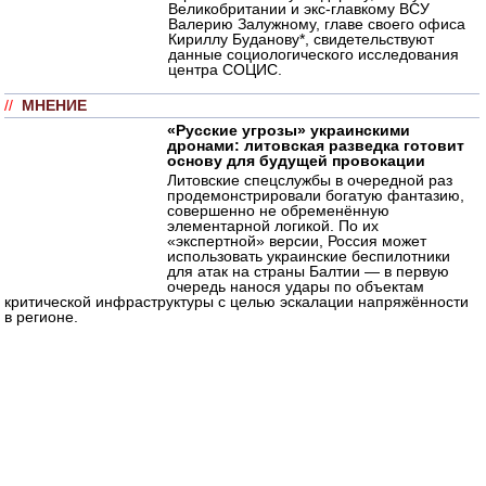
Великобритании и экс-главкому ВСУ
Валерию Залужному, главе своего офиса
Кириллу Буданову*, свидетельствуют
данные социологического исследования
центра СОЦИС.
//
МНЕНИЕ
«Русские угрозы» украинскими
дронами: литовская разведка готовит
основу для будущей провокации
Литовские спецслужбы в очередной раз
продемонстрировали богатую фантазию,
совершенно не обременённую
элементарной логикой. По их
«экспертной» версии, Россия может
использовать украинские беспилотники
для атак на страны Балтии — в первую
очередь нанося удары по объектам
критической инфраструктуры с целью эскалации напряжённости
в регионе.