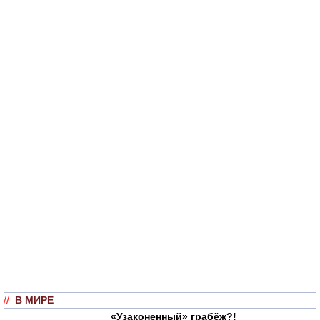
//
В МИРЕ
«Узаконенный» грабёж?!