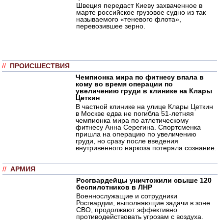
Швеция передаст Киеву захваченное в
марте российское грузовое судно из так
называемого «теневого флота»,
перевозившее зерно.
//
ПРОИСШЕСТВИЯ
Чемпионка мира по фитнесу впала в
кому во время операции по
увеличению груди в клинике на Клары
Цеткин
В частной клинике на улице Клары Цеткин
в Москве едва не погибла 51-летняя
чемпионка мира по атлетическому
фитнесу Анна Серегина. Спортсменка
пришла на операцию по увеличению
груди, но сразу после введения
внутривенного наркоза потеряла сознание.
//
АРМИЯ
Росгвардейцы уничтожили свыше 120
беспилотников в ЛНР
Военнослужащие и сотрудники
Росгвардии, выполняющие задачи в зоне
СВО, продолжают эффективно
противодействовать угрозам с воздуха.