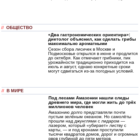
//
ОБЩЕСТВО
«Два гастрономических ориентира»:
диетолог объяснил, как сделать грибы
максимально ароматными
Сезон сбора лисичек в Москве и
Подмосковье открылся в июне и продлится
до октября. Как отмечают грибники, пик
урожайности традиционно приходится на
июль и август, однако конкретные сроки
могут сдвигаться из-за погодных условий.
//
В МИРЕ
Под лесами Амазонии нашли следы
древнего мира, где могли жить до трёх
миллионов человек
Амазонию долго представляли почти
пустым зелёным океаном. Но самолёты
прошли над джунглями с лидаром —
лазером, который «убирает» листву с
карты, — и под кронами проступили
тысячи квадратов домов, дорог и огромных
рвов глубиной до пяти метров.