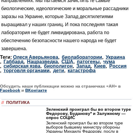
направлениях. Мы пытаемся зачистить те самые
биологические, идеологические и моральные рассадники
заразы на Украине, которые Запад десятилетиями
выращивал у наших границ. И пока последняя такая
лаборатория не будет ликвидирована, работа по
обеспечению безопасности нашего народа не будет
завершена.
Теги:
Олеся Аверьянова
,
биолаборатории
,
Украина
,
Габбард
,
Нацразведка
,
США
,
патогены
,
чума
,
сибирская язва
,
биополигон
,
Запад
,
Киев
,
Россия
,
торговля органами
,
дети
,
катастрофа
Обсудить наши публикации можно на страничках «АН» в
Facebook
и
ВКонтакте
//
ПОЛИТИКА
Зеленский проиграл бы во втором туре
Федорову, Буданову* и Залужному —
опрос СОЦИС
Зеленский проиграл бы во втором туре
выборов бывшему министру обороны
Украины Михаилу Федорову, послу в