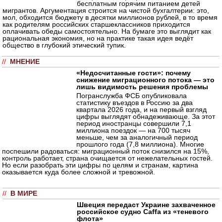
бесплатным горячим питанием детей
мигрантов. Аргументация строится на чистой бухгалтерии: это,
мол, обходится бюджету в десятки миллионов рублей, в то время
как родителям российских старшеклассников приходится
оплачивать обеды самостоятельно. На бумаге это выглядит как
рациональная экономия, но на практике такая идея ведёт
общество в глубокий этический тупик.
//
МНЕНИЕ
«Недосчитанные гости»: почему
снижение миграционного потока — это
лишь видимость решения проблемы
Погранслужба ФСБ опубликовала
статистику въездов в Россию за два
квартала 2026 года, и на первый взгляд
цифры выглядят обнадеживающе. За этот
период иностранцы совершили 7,1
миллиона поездок — на 700 тысяч
меньше, чем за аналогичный период
прошлого года (7,8 миллиона). Многие
поспешили радоваться: миграционный поток снизился на 15%,
контроль работает, страна очищается от нежелательных гостей.
Но если разобрать эти цифры по целям и странам, картина
оказывается куда более сложной и тревожной.
//
В МИРЕ
Швеция передаст Украине захваченное
российское судно Caffa из «теневого
флота»