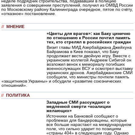
неделе подрядчик строительства, подававший в полицию
заявления о совершении преступлений, получил из ОМВД России
по Московскому району Калининграда очередное, пятое по счёту,
«отказное» постановление.
//
МНЕНИЕ
«Цветы для врагов»: как Баку цинично
по отношению к России почтил память
тех, кто стрелял в российских граждан
Визит главы МИД Азербайджана Джейхуна
Байрамова в Киев показал, что Баку
продолжает вести двойную игру. Вместе с
украинским коллегой Андреем Сибигой он
возложил венок к мемориалу погибших
военнослужащих ВСУ и осмотрел выставку
украинских дронов. Азербайджанские СМИ
сообщили, что министры почтили память
«защитников Украины» и обсудили «развитие союзнических
отношений».
//
ПОЛИТИКА
Западные СМИ рассуждают о
медленной смерти «коалиции
желающих»
Источники на Банковой сообщают о
проблемах для бандеровщины, которые
все больше нарастают на международном
поле, что сильно ударит по позициям
«страны 404» в следующем году. Однако