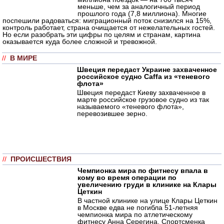
меньше, чем за аналогичный период
прошлого года (7,8 миллиона). Многие
поспешили радоваться: миграционный поток снизился на 15%,
контроль работает, страна очищается от нежелательных гостей.
Но если разобрать эти цифры по целям и странам, картина
оказывается куда более сложной и тревожной.
//
В МИРЕ
Швеция передаст Украине захваченное
российское судно Caffa из «теневого
флота»
Швеция передаст Киеву захваченное в
марте российское грузовое судно из так
называемого «теневого флота»,
перевозившее зерно.
//
ПРОИСШЕСТВИЯ
Чемпионка мира по фитнесу впала в
кому во время операции по
увеличению груди в клинике на Клары
Цеткин
В частной клинике на улице Клары Цеткин
в Москве едва не погибла 51-летняя
чемпионка мира по атлетическому
фитнесу Анна Серегина. Спортсменка