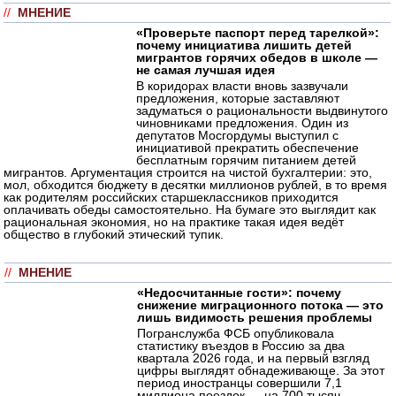
//
МНЕНИЕ
«Проверьте паспорт перед тарелкой»:
почему инициатива лишить детей
мигрантов горячих обедов в школе —
не самая лучшая идея
В коридорах власти вновь зазвучали
предложения, которые заставляют
задуматься о рациональности выдвинутого
чиновниками предложения. Один из
депутатов Мосгордумы выступил с
инициативой прекратить обеспечение
бесплатным горячим питанием детей
мигрантов. Аргументация строится на чистой бухгалтерии: это,
мол, обходится бюджету в десятки миллионов рублей, в то время
как родителям российских старшеклассников приходится
оплачивать обеды самостоятельно. На бумаге это выглядит как
рациональная экономия, но на практике такая идея ведёт
общество в глубокий этический тупик.
//
МНЕНИЕ
«Недосчитанные гости»: почему
снижение миграционного потока — это
лишь видимость решения проблемы
Погранслужба ФСБ опубликовала
статистику въездов в Россию за два
квартала 2026 года, и на первый взгляд
цифры выглядят обнадеживающе. За этот
период иностранцы совершили 7,1
миллиона поездок — на 700 тысяч