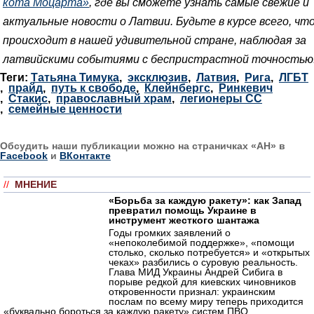
кота Моцарта»
, где вы сможете узнать самые свежие и
актуальные новости о Латвии. Будьте в курсе всего, чт
происходит в нашей удивительной стране, наблюдая за
латвийскими событиями с беспристрастной точностью
Теги:
Татьяна Тимука
,
эксклюзив
,
Латвия
,
Рига
,
ЛГБТ
,
прайд
,
путь к свободе
,
Клейнбергс
,
Ринкевич
,
Стакис
,
православный храм
,
легионеры СС
,
семейные ценности
Обсудить наши публикации можно на страничках «АН» в
Facebook
и
ВКонтакте
//
МНЕНИЕ
«Борьба за каждую ракету»: как Запад
превратил помощь Украине в
инструмент жесткого шантажа
Годы громких заявлений о
«непоколебимой поддержке», «помощи
столько, сколько потребуется» и «открытых
чеках» разбились о суровую реальность.
Глава МИД Украины Андрей Сибига в
порыве редкой для киевских чиновников
откровенности признал: украинским
послам по всему миру теперь приходится
«буквально бороться за каждую ракету» систем ПВО.