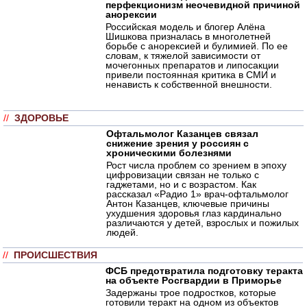
перфекционизм неочевидной причиной
анорексии
Российская модель и блогер Алёна
Шишкова призналась в многолетней
борьбе с анорексией и булимией. По ее
словам, к тяжелой зависимости от
мочегонных препаратов и липосакции
привели постоянная критика в СМИ и
ненависть к собственной внешности.
//
ЗДОРОВЬЕ
Офтальмолог Казанцев связал
снижение зрения у россиян с
хроническими болезнями
Рост числа проблем со зрением в эпоху
цифровизации связан не только с
гаджетами, но и с возрастом. Как
рассказал «Радио 1» врач-офтальмолог
Антон Казанцев, ключевые причины
ухудшения здоровья глаз кардинально
различаются у детей, взрослых и пожилых
людей.
//
ПРОИСШЕСТВИЯ
ФСБ предотвратила подготовку теракта
на объекте Росгвардии в Приморье
Задержаны трое подростков, которые
готовили теракт на одном из объектов