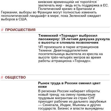
киевские временщики не торопятся
заключать мир - ведь есть поддержка в ЕС.
Политический кризис в Британии и
Германии, выборы во Франции могут полностью изменить
геополитический ландшафт в мире, пока Зеленский ожидает
выборов в США.
//
ПРОИСШЕСТВИЯ
Тюменский «Торнадо» выбросил
пассажирку: 19-летняя девушка рухнула
с высоты и сломала позвоночник
ЧП произошло в парке аттракционов
Тюмени. Девятнадцатилетняя
посетительница вылетела из кресла на
высоте трёх-четырёх метров во время
работы аттракциона «Торнадо».
//
ОБЩЕСТВО
Рынок труда в России сменил цвет
кожи
В регионах России набирает обороты
новый тренд: на смену привычным
трудовым мигрантам из стран СНГ
приходят рабочие из дальнего зарубежья
— Сенегала, Индии, Мьянмы и других
государств. Бизнес и власти вынуждены