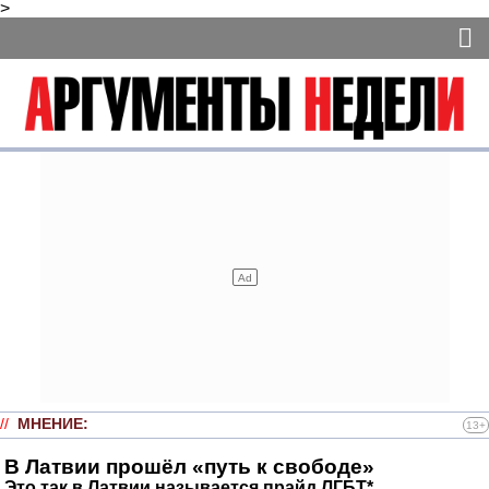
>
//
МНЕНИЕ
:
13+
В Латвии прошёл «путь к свободе»
Это так в Латвии называется прайд ЛГБТ*