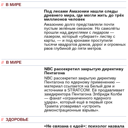
//
В МИРЕ
Под лесами Амазонии нашли следы
древнего мира, где могли жить до трёх
миллионов человек
Амазонию долго представляли почти
пустым зелёным океаном. Но самолёты
прошли над джунглями с лидаром —
лазером, который «убирает» листву с
карты, — и под кронами проступили
тысячи квадратов домов, дорог и огромных
рвов глубиной до пяти метров.
//
В МИРЕ
NBC рассекретил закрытую директиву
Пентагона
NBC рассекретил закрытую директиву
Пентагона по ядерному применению —
материал ссылается на Белый дом и
источники в STRATCOM. Её продавливает
замдиректора Пентагона Элбридж Колби
— фанат «ограниченного ядерного
удара», который ещё в первый срок
Трампа уговаривал «устроить
демонстрационные взрывы».
//
ЗДОРОВЬЕ
«Не связана с едой»: психолог назвала