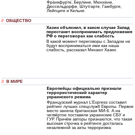
Франкфурте, Берлине, Мюнхене,
Дюссельдорфе, Штутгарте, Гамбурге,
Лейпциге и Кельне.
//
ОБЩЕСТВО
Хазин объяснил, в каком случае Запад
перестанет воспринимать предложения
РФ о переговорах как слабость
В какой момент переговоры с Западом не
будут восприниматься ими как наша
слабость, рассказал Михаил Хазин.
//
В МИРЕ
Европейцы официально признали
террористический характер
украинского режима
Французский журнал L’Express составил
рейтинг лучших спецслужб Европы. Первое
место заняла британская МИ-6. А на
четвёртое поставили украинские СБУ и
ГУР. Причём авторы признаются, что такая
высокая строчка в рейтинге досталась
незалежной за акты терроризма: