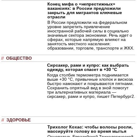
Конец мифа о «непрестижных»
вакансиях: в России предложили
закрыть для мигрантов ключевые
отрасли
В России предложили на федеральном
уровне запретить привлечение
иностранной рабочей силы в социально
значимые сектора экономики. Речь идет о
сферах, которые напрямую влияют на
занятость местного населения:
образовании, торговле, транспорте и ЖКХ.
//
ОБЩЕСТВО
Сирсакер, рами и купро: как выбрать
одежду, которая спасет в +30 °C
Когда столбик термометра поднимается
выше +30 °C, привычные хлопок и вискоза
быстро намокают и покрываются пятнами.
Сохранить опрятный вид в зной помогут
три альтернативных материала —
сирсакер, рами и купро, пишет Петербург2.
//
ЗДОРОВЬЕ
Трихолог Кохас: чтобы волосы росли,
массируйте голову во время мытья
Основатель Евразийской Трихологической