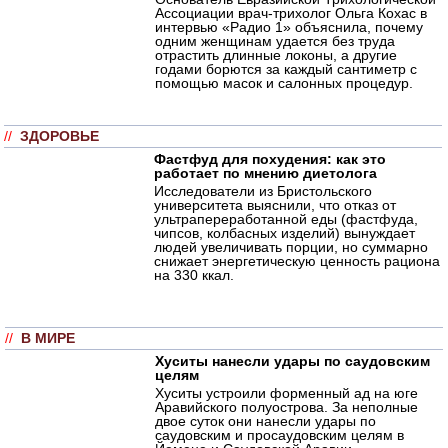
Ассоциации врач-трихолог Ольга Кохас в
интервью «Радио 1» объяснила, почему
одним женщинам удается без труда
отрастить длинные локоны, а другие
годами борются за каждый сантиметр с
помощью масок и салонных процедур.
//
ЗДОРОВЬЕ
Фастфуд для похудения: как это
работает по мнению диетолога
Исследователи из Бристольского
университета выяснили, что отказ от
ультрапереработанной еды (фастфуда,
чипсов, колбасных изделий) вынуждает
людей увеличивать порции, но суммарно
снижает энергетическую ценность рациона
на 330 ккал.
//
В МИРЕ
Хуситы нанесли удары по саудовским
целям
Хуситы устроили форменный ад на юге
Аравийского полуострова. За неполные
двое суток они нанесли удары по
саудовским и просаудовским целям в