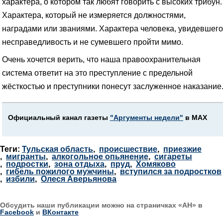
характера, о котором так любят говорить с высоких трибун.
Характера, который не измеряется должностями,
наградами или званиями. Характера человека, увидевшего
несправедливость и не сумевшего пройти мимо.
Очень хочется верить, что наша правоохранительная
система ответит на это преступление с предельной
жёсткостью и преступники понесут заслуженное наказание
Официальный канал газеты
"Аргументы недели"
в МАХ
Теги:
Тульская область
,
происшествие
,
приезжие
,
мигранты
,
алкогольное опьянение
,
сигареты
,
подростки
,
зона отдыха
,
пруд
,
Хомяково
,
гибель пожилого мужчины
,
вступился за подростков
,
избили
,
Олеся Аверьянова
Обсудить наши публикации можно на страничках «АН» в
Facebook
и
ВКонтакте