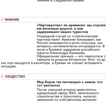
Йемене и Саудовской Аравии.
//
МНЕНИЕ
«Партнерство» по-армянски: мы строим
им железные дороги, а они
задерживают наших туристов
Очередной случай со «стратегическим
партнерством» Армении показывает, как
Россия оказывается в роли спонсора, чьи
интересы систематически игнорируются. В
июле в Ереване задержали российского
туриста Александра Ермакова.
Официальная причина — его перепутали с
хакером из розыска Интерпола. Итог: он до
сих пор находится в изоляторе, а Ереван не спешит исправлять
ситуацию.
//
ОБЩЕСТВО
Мэр Керчи так поговорил с замом, что
тот уволился
После утренней встречи заместитель,
курирующий сферу ЖКХ, капитального
строительства и транспорта, написал
заявление по собственному желанию.