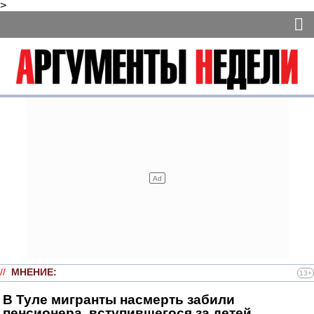
>
//
МНЕНИЕ
:
13+
В Туле мигранты насмерть забили
пенсионера, вступившегося за детей