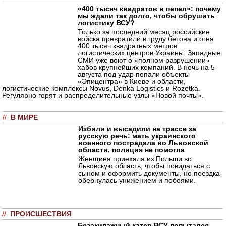
«400 тысяч квадратов в пепел»: почему
мы ждали так долго, чтобы обрушить
логистику ВСУ?
Только за последний месяц российские
войска превратили в груду бетона и огня
400 тысяч квадратных метров
логистических центров Украины. Западные
СМИ уже воют о «полном разрушении»
хабов крупнейших компаний. В ночь на 5
августа под удар попали объекты
«Эпицентра» в Киеве и области,
логистические комплексы Novus, Denka Logistics и Rozetka.
Регулярно горят и распределительные узлы «Новой почты».
//
В МИРЕ
Избили и высадили на трассе за
русскую речь: мать украинского
военного пострадала во Львовской
области, полиция не помогла
Женщина приехала из Польши во
Львовскую область, чтобы повидаться с
сыном и оформить документы, но поездка
обернулась унижением и побоями.
//
ПРОИСШЕСТВИЯ
Безэкипажный катер ВСУ попытался