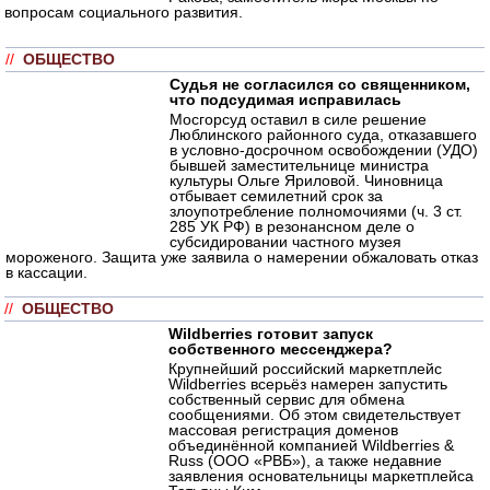
вопросам социального развития.
//
ОБЩЕСТВО
Судья не согласился со священником,
что подсудимая исправилась
Мосгорсуд оставил в силе решение
Люблинского районного суда, отказавшего
в условно-досрочном освобождении (УДО)
бывшей заместительнице министра
культуры Ольге Яриловой. Чиновница
отбывает семилетний срок за
злоупотребление полномочиями (ч. 3 ст.
285 УК РФ) в резонансном деле о
субсидировании частного музея
мороженого. Защита уже заявила о намерении обжаловать отказ
в кассации.
//
ОБЩЕСТВО
Wildberries готовит запуск
собственного мессенджера?
Крупнейший российский маркетплейс
Wildberries всерьёз намерен запустить
собственный сервис для обмена
сообщениями. Об этом свидетельствует
массовая регистрация доменов
объединённой компанией Wildberries &
Russ (ООО «РВБ»), а также недавние
заявления основательницы маркетплейса