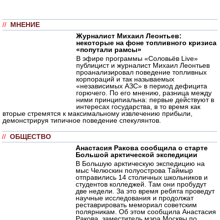
//
МНЕНИЕ
Журналист Михаил Леонтьев:
некоторые на фоне топливного кризиса
«попутали рамсы»
В эфире программы «Соловьёв Live»
публицист и журналист Михаил Леонтьев
проанализировал поведение топливных
корпораций и так называемых
«независимых АЗС» в период дефицита
горючего. По его мнению, разница между
ними принципиальна: первые действуют в
интересах государства, в то время как
вторые стремятся к максимальному извлечению прибыли,
демонстрируя типичное поведение спекулянтов.
//
ОБЩЕСТВО
Анастасия Ракова сообщила о старте
Большой арктической экспедиции
В Большую арктическую экспедицию на
мыс Челюскин полуострова Таймыр
отправились 14 столичных школьников и
студентов колледжей. Там они пробудут
две недели. За это время ребята проведут
научные исследования и продолжат
реставрировать мемориал советским
полярникам. Об этом сообщила Анастасия
Ракова, заместитель мэра Москвы по