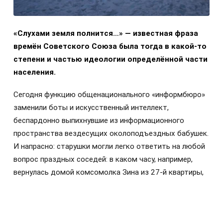
«Слухами земля полнится…» — известная фраза
времён Советского Союза была тогда в какой-то
степени и частью идеологии определённой части
населения.
Сегодня функцию общенационального «информбюро»
заменили боты и искусственный интеллект,
беспардонно выпихнувшие из информационного
пространства вездесущих околоподъездных бабушек.
И напрасно: старушки могли легко ответить на любой
вопрос праздных соседей: в каком часу, например,
вернулась домой комсомолка Зина из 27-й квартиры,
кто дотащил до дверей сантехника Степаныча из
коммуналки в полуподвале и даже на самую жгучую
тайну — о размере зарплат и жизни руководителей