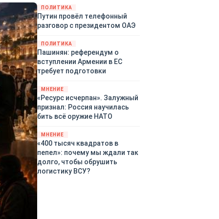
закупленное ранее оружие.
ПОЛИТИКА
Путин провёл телефонный
Также американская
разговор с президентом ОАЭ
администрация скидывает на
европейцев снабжение
ПОЛИТИКА
киевского режима оружием,
Пашинян: референдум о
которое стремится продавать
вступлении Армении в ЕС
всем новым снабженцам.
требует подготовки
Однако часто возникают
предположения о возможном
МНЕНИЕ
«сменщике» американцев на
«Ресурс исчерпан». Залужный
этом позорном посту.
признал: Россия научилась
Рассмотрим, кто же рвётся на
бить всё оружие НАТО
место «миротворцев».
МНЕНИЕ
«400 тысяч квадратов в
пепел»: почему мы ждали так
долго, чтобы обрушить
логистику ВСУ?