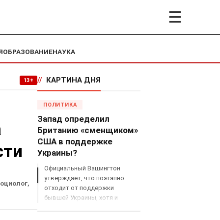
☰
Я
ОБРАЗОВАНИЕ
НАУКА
//
КАРТИНА ДНЯ
13+
ПОЛИТИКА
Запад определил
а
Британию «сменщиком»
США в поддержке
сти
Украины?
Официальный Вашингтон
утверждает, что поэтапно
социолог,
отходит от поддержки
бывшей Украины, хотя и
продолжает снабжать ВСУ
разведданными и поставлять