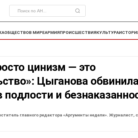
КА
ОБЩЕСТВО
В МИРЕ
АРМИЯ
ПРОИСШЕСТВИЯ
КУЛЬТУРА
ИСТОРИ
росто цинизм — это
ьство»: Цыганова обвинил
 подлости и безнаказанно
еститель главного редактора «Аргументы недели». Журналист, 