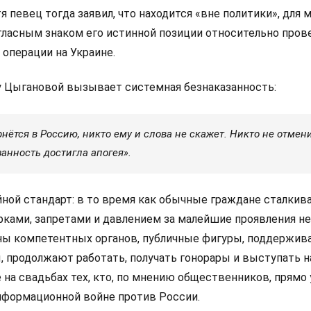
тя певец тогда заявил, что находится «вне политики», для 
егласным знаком его истинной позиции относительно пров
операции на Украине.
 Цыгановой вызывает системная безнаказанность:
нётся в Россию, никто ему и слова не скажет. Никто не отмени
анность достигла апогея».
йной стандарт: в то время как обычные граждане сталкив
ами, запретами и давлением за малейшие проявления не
ны компетентных органов, публичные фигуры, поддержи
продолжают работать, получать гонорары и выступать н
 на свадьбах тех, кто, по мнению общественников, прямо
нформационной войне против России.