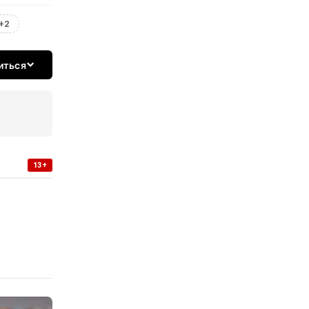
+2
иться
13+