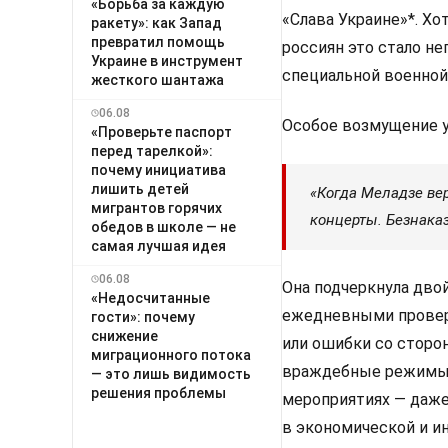
«Борьба за каждую
«Слава Украине»*. Хо
ракету»: как Запад
превратил помощь
россиян это стало н
Украине в инструмент
специальной военной 
жесткого шантажа
06.08
Особое возмущение у
«Проверьте паспорт
перед тарелкой»:
почему инициатива
лишить детей
«Когда Меладзе вер
мигрантов горячих
концерты. Безнаказ
обедов в школе — не
самая лучшая идея
06.08
Она подчеркнула дво
«Недосчитанные
ежедневными проверк
гости»: почему
снижение
или ошибки со сторо
миграционного потока
враждебные режимы, 
— это лишь видимость
решения проблемы
мероприятиях — даже
в экономической и и