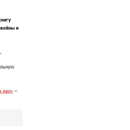
книгу
 войны и
.
альную
х дел»
—