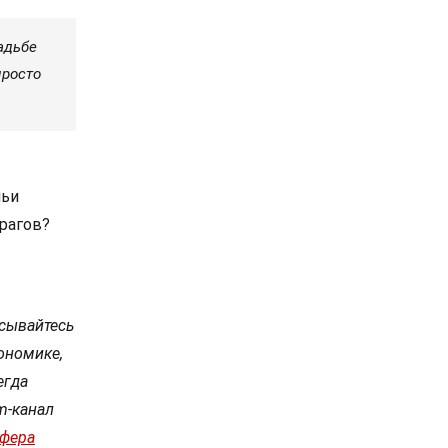
адьбе
просто
чьи
врагов?
сывайтесь
ономике,
егда
m-канал
сфера