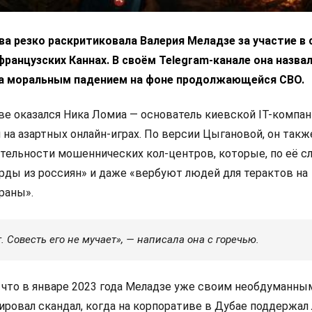
а резко раскритиковала Валерия Меладзе за участие в
французских Каннах. В своём Telegram-канале она назва
а моральным падением на фоне продолжающейся СВО.
е оказался Ника Ломиа — основатель киевской IT-компан
на азартных онлайн-играх. По версии Цыгановой, он так
ятельности мошеннических кол-центров, которые, по её с
ды из россиян» и даже «вербуют людей для терактов на
раны».
 Совесть его не мучает», — написала она с горечью.
 что в январе 2023 года Меладзе уже своим необдуманны
ровал скандал, когда на корпоративе в Дубае поддержал 