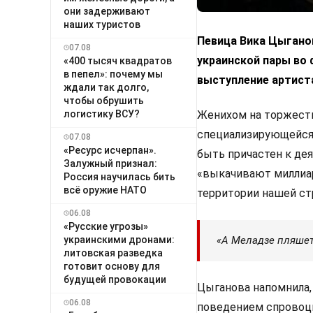
они задерживают
наших туристов
Певица Вика Цыганов
07.08
украинской пары во 
«400 тысяч квадратов
в пепел»: почему мы
выступление артист
ждали так долго,
чтобы обрушить
логистику ВСУ?
Женихом на торжеств
специализирующейся 
07.08
«Ресурс исчерпан».
быть причастен к де
Залужный признал:
«выкачивают миллиар
Россия научилась бить
всё оружие НАТО
территории нашей ст
06.08
«Русские угрозы»
украинскими дронами:
«А Меладзе пляшет.
литовская разведка
готовит основу для
будущей провокации
Цыганова напомнила,
06.08
поведением спровоци