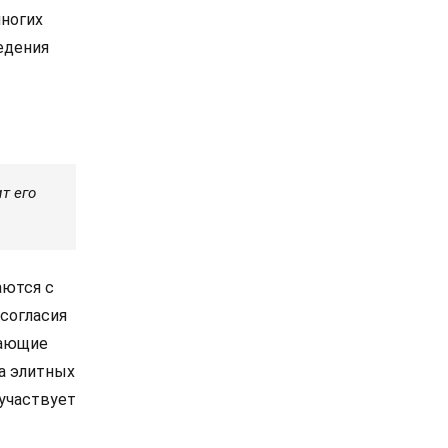
многих
едения
т его
аются с
согласия
вающие
а элитных
 участвует