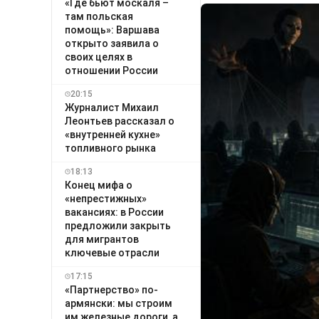
«Где бьют москаля –
там польская
помощь»: Варшава
открыто заявила о
своих целях в
отношении России
20:15
Журналист Михаил
Леонтьев рассказал о
«внутренней кухне»
топливного рынка
18:13
Конец мифа о
«непрестижных»
вакансиях: в России
предложили закрыть
для мигрантов
ключевые отрасли
17:15
«Партнерство» по-
армянски: мы строим
им железные дороги, а