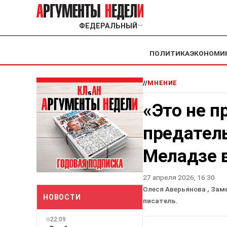
ФЕДЕРАЛЬНЫЙ
﹀
ПОЛИТИКА
ЭКОНОМИ
//
МНЕНИЕ
«Это не п
предател
Меладзе в
27 апреля 2026, 16:30
Олеся Аверьянова
, Зам
НОВОСТИ
писатель.
22:09