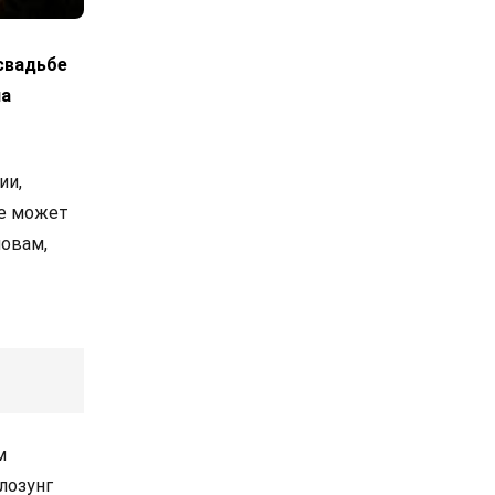
 свадьбе
ла
ии,
же может
ловам,
м
лозунг