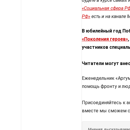
будете в курсе самых 
«Социальная сфера Р
РФ»
есть и на канале 
В юбилейный год По
«Поколения героев»
участников специаль
Читатели могут внес
Еженедельник «Аргум
помощь фронту и люд
Присоединяйтесь к 
вместе мы сможем с
Мнения, высказываемы