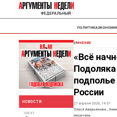
ФЕДЕРАЛЬНЫЙ
﹀
ПОЛИТИКА
ЭКОНОМИ
//
МНЕНИЕ
«Всё начн
Подоляка
подполье 
России
НОВОСТИ
27 апреля 2026, 14:57
Олеся Аверьянова
, Зам
22:37
писатель.