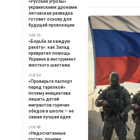
«Русские угрозы»
украинскими дронами:
литовская разведка
готовит основу для
будущей провокации
20:10
«Борьба за каждую
ракету»: как Запад
превратил помощь
Украине в инструмент
жесткого шантажа
18:54
«Проверьте паспорт
перед тарелкой»:
почему инициатива
лишить детей
мигрантов горячих
обедов в школе — не
самая лучшая идея
18:48
«Недосчитанные
гости»: почему