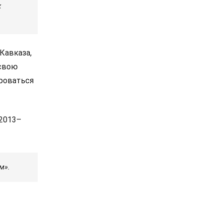
х
Кавказа,
 свою
ироваться
 2013–
м».