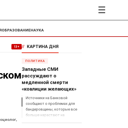
☰
Я
ОБРАЗОВАНИЕ
НАУКА
//
КАРТИНА ДНЯ
13+
ПОЛИТИКА
Западные СМИ
ском
рассуждают о
медленной смерти
«коалиции желающих»
Источники на Банковой
сообщают о проблемах для
бандеровщины, которые все
больше нарастают на
социолог,
международном поле, что
сильно ударит по позициям