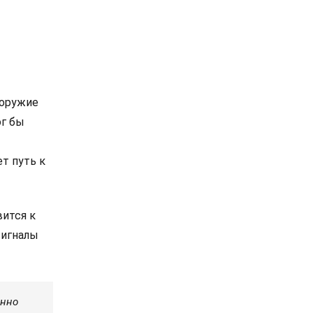
 оружие
ог бы
т путь к
ится к
сигналы
енно