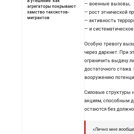
в утешение: как
— военные вызовы,
агрегаторы покрывают
— рост этнической п
хамство таксистов-
мигрантов
— активность террор
— и систематическое
Особую тревогу вызы
через даркнет. При 
ограничить выдачу л
достаточного стажа.
вооружению потенци
Силовые структуры н
акциям, способным д
остаются без должно
«Лично мне вообще