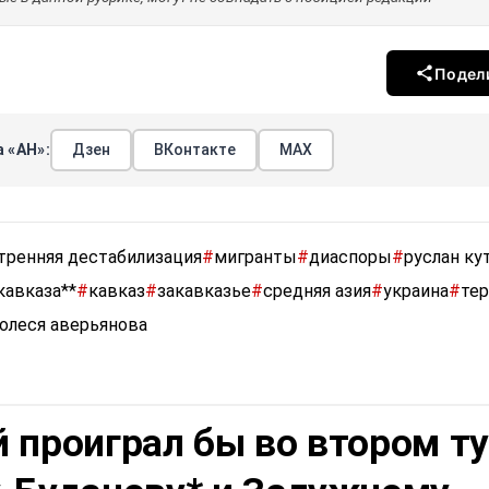
Подел
 «АН»:
Дзен
ВКонтакте
МАХ
тренняя дестабилизация
#
мигранты
#
диаспоры
#
руслан ку
кавказа**
#
кавказ
#
закавказье
#
средняя азия
#
украина
#
те
олеся аверьянова
 проиграл бы во втором т