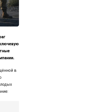
раг
 ключевую
етные
мпании.
щённой в
о
олодых
ние: