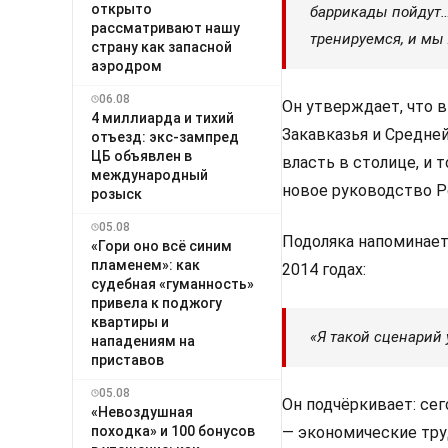
открыто
баррикады пойдут…
рассматривают нашу
тренируемся, и мы
страну как запасной
аэродром
06.08
Он утверждает, что в
4 миллиарда и тихий
Закавказья и Средне
отъезд: экс-зампред
ЦБ объявлен в
власть в столице, и 
международный
новое руководство Р
розыск
05.08
Подоляка напоминает
«Гори оно всё синим
пламенем»: как
2014 годах:
судебная «гуманность»
привела к поджогу
квартиры и
«Я такой сценарий
нападениям на
приставов
05.08
Он подчёркивает: сег
«Невоздушная
— экономические тру
походка» и 100 бонусов