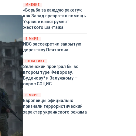
«страны 404» в следующем
МНЕНИЕ
«Борьба за каждую ракету»:
году. Однако киевские
как Запад превратил помощь
временщики не торопятся
Украине в инструмент
заключать мир - ведь есть
жесткого шантажа
поддержка в ЕС.
Политический кризис в
В МИРЕ
Британии и Германии, выборы
NBC рассекретил закрытую
во Франции могут полностью
директиву Пентагона
изменить геополитический
ландшафт в мире, пока
ПОЛИТИКА
Зеленский ожидает выборов
Зеленский проиграл бы во
в США.
втором туре Федорову,
Буданову* и Залужному —
опрос СОЦИС
В МИРЕ
Европейцы официально
признали террористический
характер украинского режима