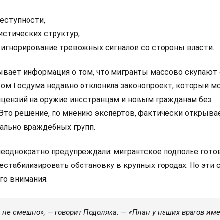
реступности,
истических структур,
 игнорирование тревожных сигналов со стороны власти.
вает информация о том, что мигранты массово скупают
этом Госдума недавно отклонила законопроект, который м
ицензий на оружие иностранцам и новым гражданам без
 Это решение, по мнению экспертов, фактически открывае
ально враждебных групп.
еоднократно предупреждали: мигрантское подполье готов
естабилизировать обстановку в крупных городах. Но эти 
го внимания.
 не смешно», — говорит Подоляка. — «План у наших врагов им