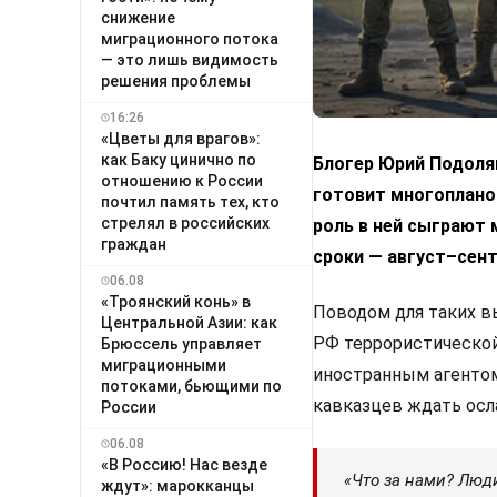
снижение
миграционного потока
— это лишь видимость
решения проблемы
16:26
«Цветы для врагов»:
как Баку цинично по
Блогер Юрий Подоляк
отношению к России
готовит многоплано
почтил память тех, кто
стрелял в российских
роль в ней сыграют
граждан
сроки — август–сент
06.08
«Троянский конь» в
Поводом для таких в
Центральной Азии: как
РФ террористической
Брюссель управляет
миграционными
иностранным агентом
потоками, бьющими по
кавказцев ждать осл
России
06.08
«В Россию! Нас везде
«Что за нами? Люди,
ждут»: марокканцы