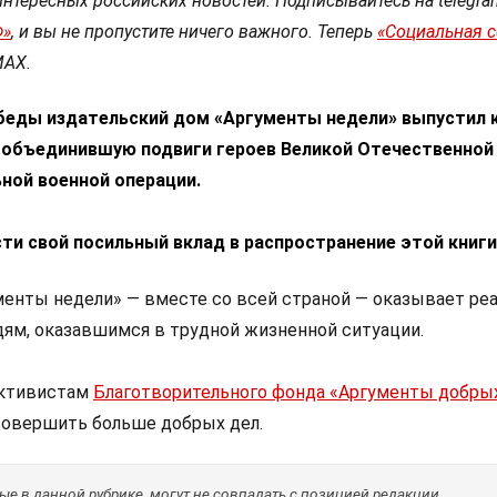
интересных российских новостей. Подписывайтесь на telegra
Ф»
, и вы не пропустите ничего важного. Теперь
«Социальная 
МАХ.
беды издательский дом «Аргументы недели» выпустил 
, объединившую подвиги героев Великой Отечественной
ной военной операции.
ти свой посильный вклад в распространение этой книги
енты недели» — вместе со всей страной — оказывает ре
ям, оказавшимся в трудной жизненной ситуации.
активистам
Благотворительного фонда «Аргументы добры
овершить больше добрых дел.
е в данной рубрике, могут не совпадать с позицией редакции