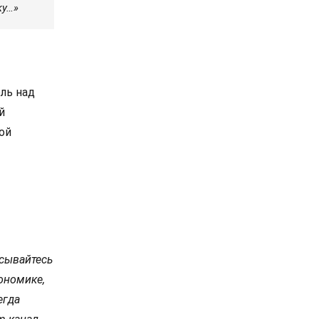
ку…»
ль над
й
ой
сывайтесь
ономике,
егда