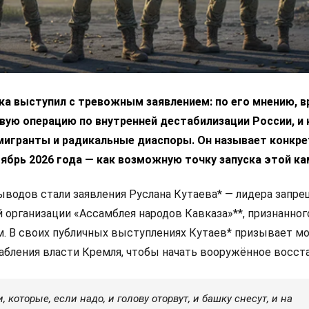
а выступил с тревожным заявлением: по его мнению, в
вую операцию по внутренней дестабилизации России, и
 мигранты и радикальные диаспоры. Он называет конкр
ябрь 2026 года — как возможную точку запуска этой ка
ыводов стали заявления Руслана Кутаева* — лидера запре
 организации «Ассамблея народов Кавказа»**, признанног
. В своих публичных выступлениях Кутаев* призывает м
абления власти Кремля, чтобы начать вооружённое восста
 которые, если надо, и голову оторвут, и башку снесут, и на