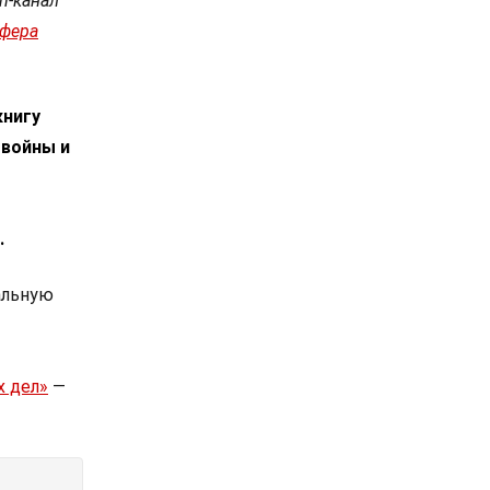
m-канал
сфера
книгу
 войны и
.
альную
х дел»
—