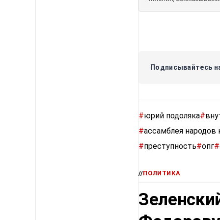
Подписывайтесь на
#
юрий подоляка
#
вну
#
ассамблея народов 
#
преступность
#
опг
#
//
ПОЛИТИКА
Зеленский