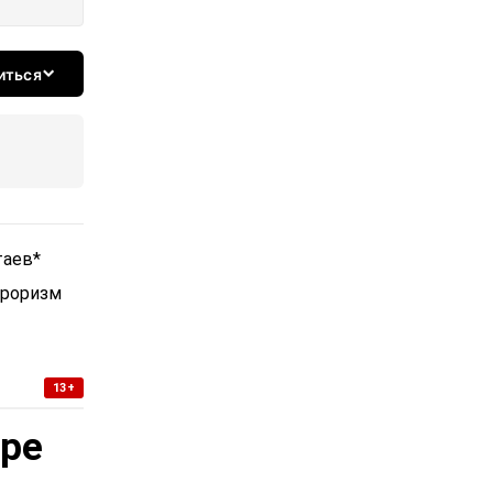
иться
таев*
рроризм
13+
уре