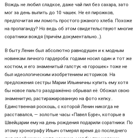
Вождь не любил сладкое, даже чай пил без сахара, зато
мог за день выпить до 10 чашек. Не ел пирожков,
предпочитая им ломоть простого ржаного хлеба. Похоже
на пропаганду? Но ведь об этом свидетельствуют многие
соратники вождя (причём документально…).
В быту Ленин был абсолютно равнодушен и к модным
новинкам личного гардероба: годами носил один и тот же
костюм, и его знаменитый галстук «в горошек» тоже не
был идеологическим изобретением историков. На
предложения сестры Марии Ильиничны купить ему хотя
бы новое пальто раздражённо обрывал её. Обожал свою
знаменитую, растиражированную на фото кепку…
Единственная роскошь, с которой Ленин никогда не
расставался, — золотые часы «Павел Буре», которые в
Швейцарии ему на день рождения подарили соратники. По
этому хронографу Ильич отмерял время до последнего