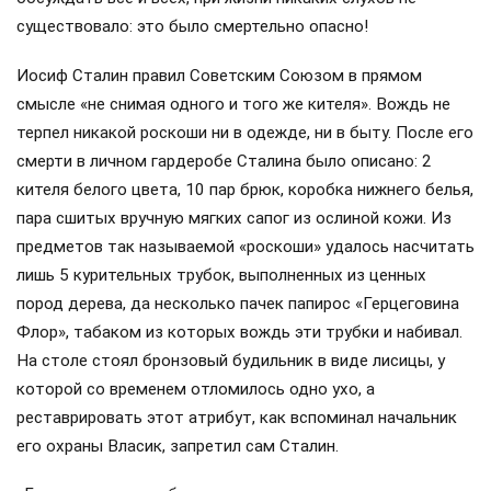
существовало: это было смертельно опасно!
Иосиф Сталин правил Советским Союзом в прямом
смысле «не снимая одного и того же кителя». Вождь не
терпел никакой роскоши ни в одежде, ни в быту. После его
смерти в личном гардеробе Сталина было описано: 2
кителя белого цвета, 10 пар брюк, коробка нижнего белья,
пара сшитых вручную мягких сапог из ослиной кожи. Из
предметов так называемой «роскоши» удалось насчитать
лишь 5 курительных трубок, выполненных из ценных
пород дерева, да несколько пачек папирос «Герцеговина
Флор», табаком из которых вождь эти трубки и набивал.
На столе стоял бронзовый будильник в виде лисицы, у
которой со временем отломилось одно ухо, а
реставрировать этот атрибут, как вспоминал начальник
его охраны Власик, запретил сам Сталин.