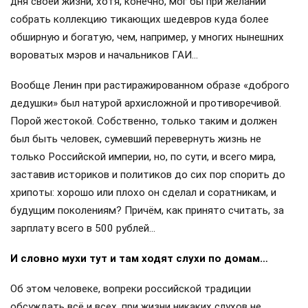
дня своей жизни, хотя, конечно, мог бы при желании
собрать коллекцию тикающих шедевров куда более
обширную и богатую, чем, например, у многих нынешних
вороватых мэров и начальников ГАИ…
Вообще Ленин при растиражированном образе «доброго
дедушки» был натурой архисложной и противоречивой.
Порой жестокой. Собственно, только таким и должен
был быть человек, сумевший перевернуть жизнь не
только Российской империи, но, по сути, и всего мира,
заставив историков и политиков до сих пор спорить до
хрипоты: хорошо или плохо он сделал и соратникам, и
будущим поколениям? Причём, как принято считать, за
зарплату всего в 500 рублей…
И словно мухи тут и там ходят слухи по домам…
Об этом человеке, вопреки российской традиции
обсуждать всё и всех, при жизни никаких слухов не