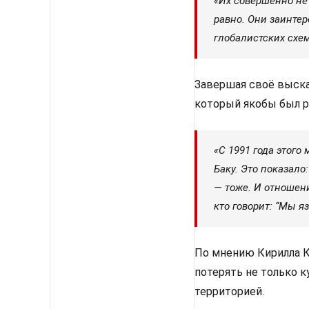
«Их совершенно не 
равно. Они заинтер
глобалистских схем
Завершая своё выска
который якобы был р
«С 1991 года этого
Баку. Это показало
— тоже. И отношен
кто говорит: “Мы я
По мнению Кирилла Ка
потерять не только к
территорией.