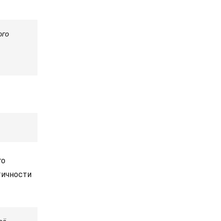
ого
го
тичности