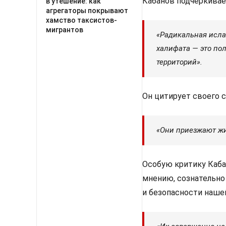
Кабанов подчёркивает:
в утешение: как
агрегаторы покрывают
хамство таксистов-
мигрантов
«Радикальная ислам
халифата — это пол
территорий».
Он цитирует своего 
«Они приезжают жит
Особую критику Кабан
мнению, сознательно
и безопасности наше