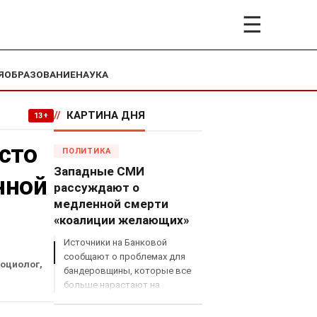
☰
Я
ОБРАЗОВАНИЕ
НАУКА
//
КАРТИНА ДНЯ
13+
сто
ПОЛИТИКА
Западные СМИ
нной
рассуждают о
медленной смерти
«коалиции желающих»
Источники на Банковой
сообщают о проблемах для
социолог,
бандеровщины, которые все
больше нарастают на
международном поле, что
сильно ударит по позициям