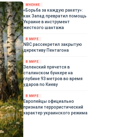
«страны 404» в следующем
МНЕНИЕ
«Борьба за каждую ракету»:
году. Однако киевские
как Запад превратил помощь
временщики не торопятся
Украине в инструмент
заключать мир - ведь есть
жесткого шантажа
поддержка в ЕС.
Политический кризис в
В МИРЕ
Британии и Германии, выборы
NBC рассекретил закрытую
во Франции могут полностью
директиву Пентагона
изменить геополитический
ландшафт в мире, пока
В МИРЕ
Зеленский ожидает выборов
Зеленский прячется в
в США.
сталинском бункере на
глубине 93 метров во время
ударов по Киеву
В МИРЕ
Европейцы официально
признали террористический
характер украинского режима