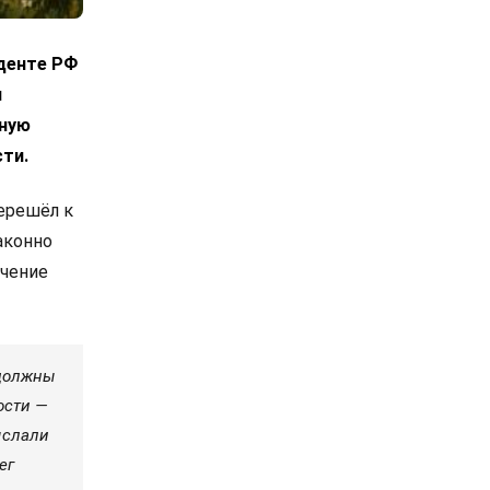
иденте РФ
л
нную
сти.
перешёл к
аконно
учение
 должны
ости —
ыслали
ег