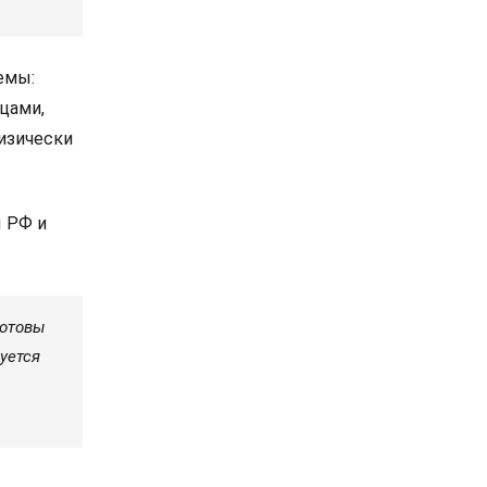
емы:
цами,
физически
ы РФ и
готовы
уется