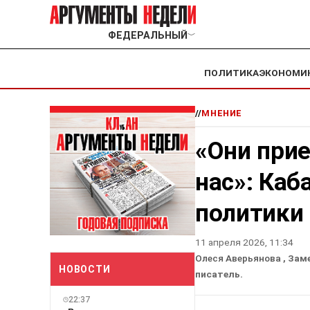
ФЕДЕРАЛЬНЫЙ
﹀
ПОЛИТИКА
ЭКОНОМИ
//
МНЕНИЕ
«Они прие
нас»: Каб
политики 
11 апреля 2026, 11:34
Олеся Аверьянова
, Зам
НОВОСТИ
писатель.
22:37