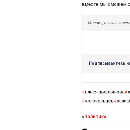
вместе мы сможем с
Мнения, высказываемы
Подписывайтесь на
#
олеся аверьянова
#
#
колокольцев
#
халиф
//
ПОЛИТИКА