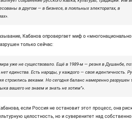
волнует сохранение русского языка, культуры, традиций. Им в
есованы в другом — в бизнесе, в лояльных электоратах, в
ах».
зывание, Кабанов опровергает миф о «многонационально
азрушен только сейчас:
 мира уже не существовало. Ещё в 1989-м — резня в Душанбе, по
: нет единства. Есть народы, у каждого — своя идентичность. Р
ия строились веками. Но сегодня баланс намеренно разрушен 
зыка вашего не знаем и знать не хотим”».
банова, если Россия не остановит этот процесс, она рис
ультурную целостность, но и суверенитет над собственно