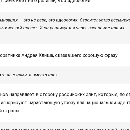
 речь идёт не о религии, а об идеологии:
изация — это не вера, это идеология. Строительство всемирн
итический проект. И он реализуется через заселение наших
соратника Андрея Клиша, сказавшего хорошую фразу:
ь не с нами, а вместо нас».
ов направляет в сторону российских элит, которые, по е
 игнорируют нарастающую угрозу для национальной иден
й страны: