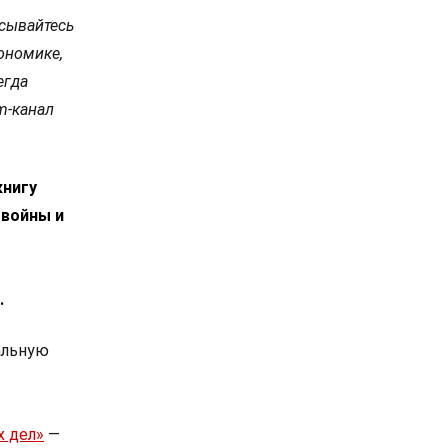
сывайтесь
ономике,
егда
m-канал
книгу
 войны и
.
альную
х дел»
—