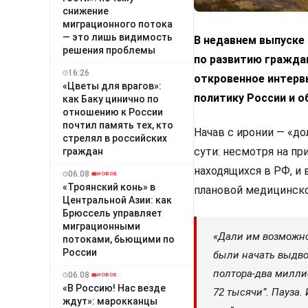
снижение
миграционного потока
— это лишь видимость
В недавнем выпуске
решения проблемы
по развитию гражда
16:26
откровенное интерв
«Цветы для врагов»:
политику России и о
как Баку цинично по
отношению к России
почтил память тех, кто
Начав с иронии — «до
стрелял в российских
сути: несмотря на пр
граждан
находящихся в РФ, и 
06.08
НОВОЕ
«Троянский конь» в
плановой медицинско
Центральной Азии: как
Брюссель управляет
миграционными
«Дали им возможно
потоками, бьющими по
России
были начать выдво
полтора-два милли
06.08
НОВОЕ
«В Россию! Нас везде
72 тысячи”. Пауза.
ждут»: марокканцы