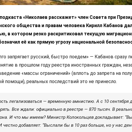
 подкаста «Николаев расскажет» член Совета при През
нского общества и правам человека Кирилл Кабанов да
ью, в котором резко раскритиковал текущую миграцио
бозначил её как прямую угрозу национальной безопасно
лго запрягает русский, быстро поедем» — Кабанов сразу 
инятие в прошлом году реестра иностранных граждан, нез
введение «массы ограничений» (вплоть до запрета на пол
й помощи), реальных последствий это не принесло.
сть легализоваться — временную амнистию. А с 10 сентября
рять. Все ждали: официально в реестре — 870 тысяч. В реальн
она. И что мы имеем? Министр Колокольцев докладывает: “В
 И честно добавляет: “Выслали бы в 10 раз больше, но у нас ден