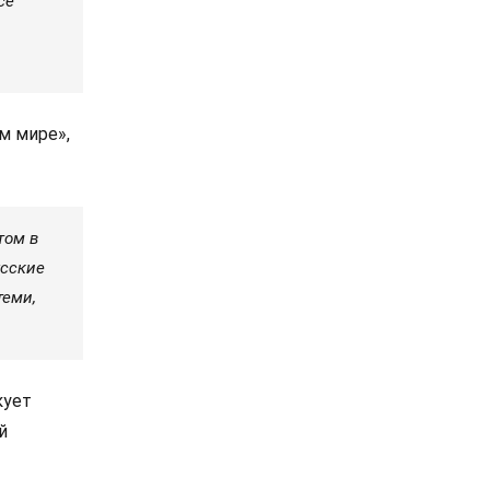
сё
м мире»,
том в
усские
теми,
кует
й