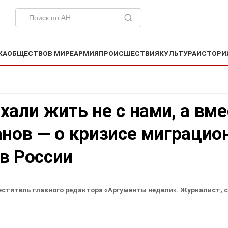
КА
ОБЩЕСТВО
В МИРЕ
АРМИЯ
ПРОИСШЕСТВИЯ
КУЛЬТУРА
ИСТОРИ
хали жить не с нами, а вме
анов — о кризисе миграцио
в России
еститель главного редактора «Аргументы недели». Журналист, 