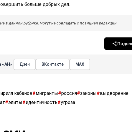
овершить больше добрых дел.
е в данной рубрике, могут не совпадать с позицией редакции
Подел
 «АН»:
Дзен
ВКонтакте
МАХ
кирилл кабанов
#
мигранты
#
россия
#
законы
#
выдворение
ат
#
элиты
#
идентичность
#
угроза