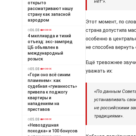
нет”».
открыто
рассматривают нашу
страну как запасной
аэродром
Этот момент, по сло
страна допустила ма
06.08
НОВОЕ
4 миллиарда и тихий
особенно в централь
отъезд: экс-зампред
не способна вернуть 
ЦБ объявлен в
международный
розыск
Ещё тревожнее звучи
05.08
НОВОЕ
уважать их:
«Гори оно всё синим
пламенем»: как
судебная «гуманность»
«По данным Совета
привела к поджогу
квартиры и
устанавливать свои
нападениям на
не российскими з
приставов
традициями».
05.08
НОВОЕ
«Невоздушная
походка» и 100 бонусов