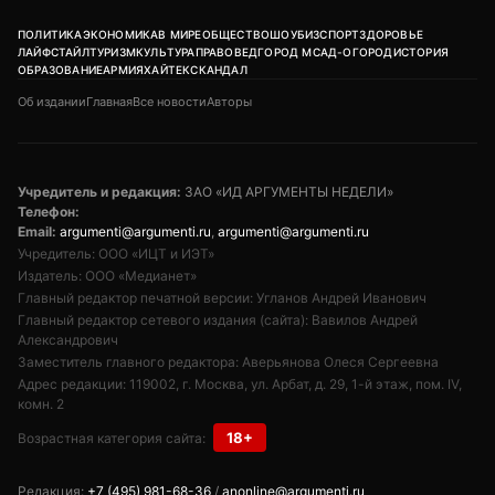
ПОЛИТИКА
ЭКОНОМИКА
В МИРЕ
ОБЩЕСТВО
ШОУБИЗ
СПОРТ
ЗДОРОВЬЕ
ЛАЙФСТАЙЛ
ТУРИЗМ
КУЛЬТУРА
ПРАВОВЕД
ГОРОД М
САД-ОГОРОД
ИСТОРИЯ
ОБРАЗОВАНИЕ
АРМИЯ
ХАЙТЕК
СКАНДАЛ
Об издании
Главная
Все новости
Авторы
Учредитель и редакция:
ЗАО «ИД АРГУМЕНТЫ НЕДЕЛИ»
Телефон:
Email:
argumenti@argumenti.ru
,
argumenti@argumenti.ru
Учредитель: ООО «ИЦТ и ИЭТ»
Издатель: ООО «Медианет»
Главный редактор печатной версии: Угланов Андрей Иванович
Главный редактор сетевого издания (сайта): Вавилов Андрей
Александрович
Заместитель главного редактора: Аверьянова Олеся Сергеевна
Адрес редакции: 119002, г. Москва, ул. Арбат, д. 29, 1-й этаж, пом. IV,
комн. 2
18+
Возрастная категория сайта:
Редакция:
+7 (495) 981-68-36
/
anonline@argumenti.ru