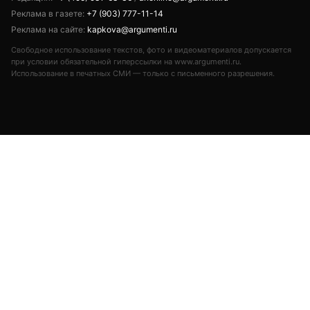
Реклама в газете:
+7 (903) 777-11-14
Реклама на сайте:
kapkova@argumenti.ru
Свободное использование текстов, фото и видеоматериалов допускается
при условии обязательной гиперссылки на www.argumenti.ru.
Использование в печатных СМИ — только с письменного разрешения.