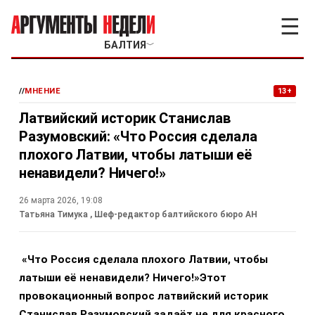
☰
БАЛТИЯ
﹀
//
МНЕНИЕ
13+
Латвийский историк Станислав
Разумовский: «Что Россия сделала
плохого Латвии, чтобы латыши её
ненавидели? Ничего!»
26 марта 2026, 19:08
Татьяна Тимука
, Шеф-редактор балтийского бюро АН
«Что Россия сделала плохого Латвии, чтобы
латыши её ненавидели? Ничего!»
Этот
провокационный вопрос латвийский историк
Станислав Разумовский задаёт не для красного