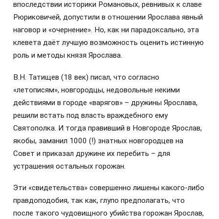
впоследствии историки Романовых, ревнивых к славе
Рюриковичей, допустили в отношении Ярослава явный
наговор и «очернение». Но, как ни парадоксально, эта
клевета даёт лучшую возможность оценить истинную
роль и методы князя Ярослава.
В.Н. Татищев (18 век) писал, что согласно
«летописям», новгородцы, недовольные некими
действиями в городе «варягов» – дружины Ярослава,
решили встать под власть враждебного ему
Святополка. И тогда правивший в Новгороде Ярослав,
якобы, заманил 1000 (!) знатных новгородцев на
Совет и приказал дружине их перебить – для
устрашения остальных горожан.
Эти «свидетельства» совершенно лишены какого-либо
правдоподобия, так как, глупо предполагать, что
после такого чудовищного убийства горожан Ярослав,