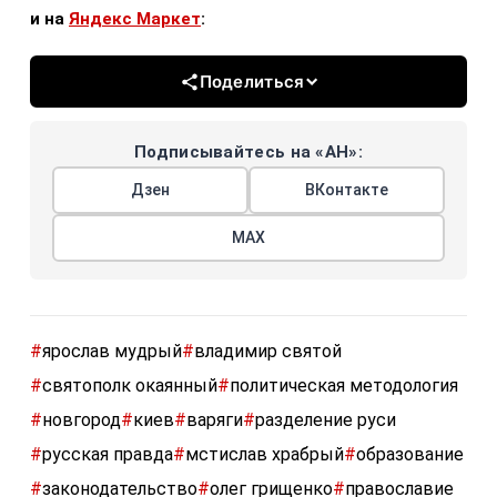
и на
Яндекс Маркет
:
Поделиться
Подписывайтесь на «АН»:
Дзен
ВКонтакте
МАХ
#
ярослав мудрый
#
владимир святой
#
святополк окаянный
#
политическая методология
#
новгород
#
киев
#
варяги
#
разделение руси
#
русская правда
#
мстислав храбрый
#
образование
#
законодательство
#
олег грищенко
#
православие