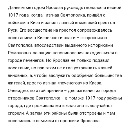
Данным методом Ярослав руководствовался и весной
1017 года, когда, изгнав Святополка, пришёл с
войском в Киев и занял главный княжеский престол
Руси. Его восшествие на престол сопровождалось
восстанием в Киеве части знати – сторонников
Святополка, впоследствии выданного историками
Романовых за акцию неповиновения находившихся в
городе печенегов. Но Ярослав не только подавил
восстание, но при этом не стал устраивать казней
виновных, а, чтобы заслужить одобрения большинства
жителей, просто изгнал «печенегов» из Киева.
Очевидно, по этой причине – для изгнания из города
сторонников Святополка – в том же 1017 году районы
города, где проживала мятежная знать «случайно»
сгорели. А затем эти районы были отстроены и там
поселились с семьями сторонники Ярослава.