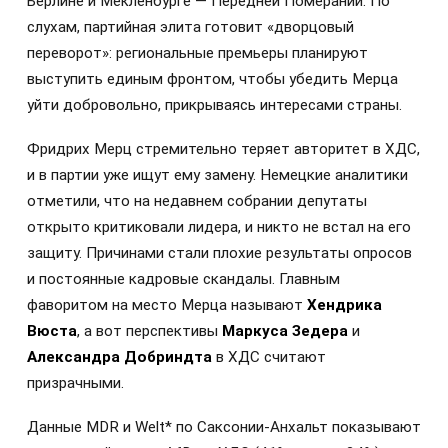
Берлине и Мекленбурге — Передней Померании. По
слухам, партийная элита готовит «дворцовый
переворот»: региональные премьеры планируют
выступить единым фронтом, чтобы убедить Мерца
уйти добровольно, прикрываясь интересами страны.
Фридрих Мерц стремительно теряет авторитет в ХДС,
и в партии уже ищут ему замену. Немецкие аналитики
отметили, что на недавнем собрании депутаты
открыто критиковали лидера, и никто не встал на его
защиту. Причинами стали плохие результаты опросов
и постоянные кадровые скандалы. Главным
фаворитом на место Мерца называют
Хендрика
Вюста
, а вот перспективы
Маркуса Зедера
и
Александра Добриндта
в ХДС считают
призрачными.
Данные MDR и Welt* по Саксонии-Анхальт показывают