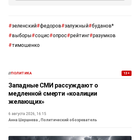
#
зеленский
#
федоров
#
залужный
#
буданов*
#
выборы
#
социс
#
опрос
#
рейтинг
#
разумков
#
тимошенко
//
ПОЛИТИКА
13+
Западные СМИ рассуждают о
медленной смерти «коалиции
желающих»
6 августа 2026, 16:15
Анна Шершнева
, Политический обозреватель