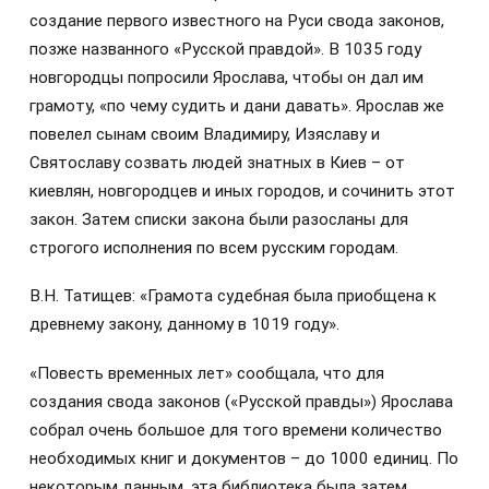
создание первого известного на Руси свода законов,
позже названного «Русской правдой». В 1035 году
новгородцы попросили Ярослава, чтобы он дал им
грамоту, «по чему судить и дани давать». Ярослав же
повелел сынам своим Владимиру, Изяславу и
Святославу созвать людей знатных в Киев – от
киевлян, новгородцев и иных городов, и сочинить этот
закон. Затем списки закона были разосланы для
строгого исполнения по всем русским городам.
В.Н. Татищев: «Грамота судебная была приобщена к
древнему закону, данному в 1019 году».
«Повесть временных лет» сообщала, что для
создания свода законов («Русской правды») Ярослава
собрал очень большое для того времени количество
необходимых книг и документов – до 1000 единиц. По
некоторым данным, эта библиотека была затем