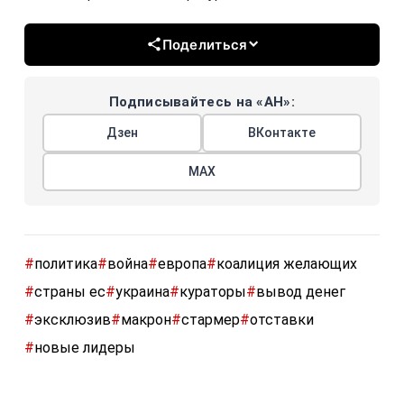
Поделиться
Подписывайтесь на «АН»:
Дзен
ВКонтакте
МАХ
#
политика
#
война
#
европа
#
коалиция желающих
#
страны ес
#
украина
#
кураторы
#
вывод денег
#
эксклюзив
#
макрон
#
стармер
#
отставки
#
новые лидеры