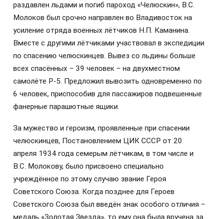
раздавлен льдами и погиб пароход «Челюскин», В.С.
Молоков был срочно направлен во Владивосток на
усиление отряда военных лётчиков Н.П. Каманина.
Вместе с другими лётчиками участвовал в экспедиции
по спасению челюскинцев. Вывез со льдины больше
всех спасённых – 39 человек – на двухместном
самолёте Р-5. Предложил вывозить одновременно по
6 человек, приспособив для пассажиров подвешенные
фанерные парашютные ящики.
За мужество и героизм, проявленные при спасении
челюскинцев, Постановлением ЦИК СССР от 20
апреля 1934 года семерым лётчикам, в том числе и
В.С. Молокову, было присвоено специально
учреждённое по этому случаю звание Героя
Советского Союза. Когда позднее для Героев
Советского Союза был введён знак особого отличия –
медаль «Золотая Звезда», то ему она была вручена за