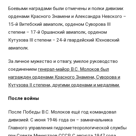
Боевыми наградами были отмечены и полки дивизии:
орденами Красного Знамени и Александра Невского –
15-й Витебский авиаполк, орденом Суворова III
степени – 17-й Оршанский авиаполк, орденом
Кутузова III степени – 24-й гвардейский Юхновский
авиаполк.
За личное мужество и отвагу, умелое руководство
соединением
генерал-майор В.С. Молоков был
награжден орденами Красного Знамени, Суворова и
Кутузова II степени, другими орденами и медалями.
После войны
После Победы В.С. Молоков ещё год командовал
дивизией. С июня 1946 года он – замначальника
Главного управления гидрометеорологической службы
при Совете Министров СССР. С августа 1947 года