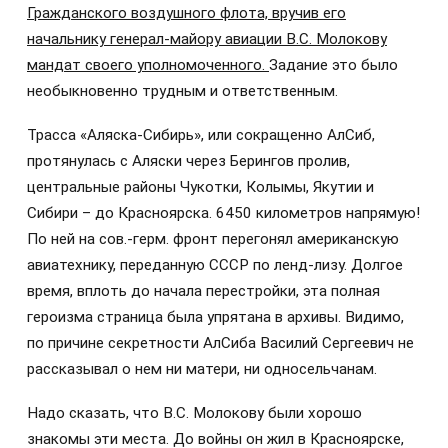
Гражданского воздушного флота, вручив его
начальнику генерал-майору авиации В.С. Молокову
мандат своего уполномоченного.
Задание это было
необыкновенно трудным и ответственным.
Трасса «Аляска-Сибирь», или сокращенно АлСиб,
протянулась с Аляски через Берингов пролив,
центральные районы Чукотки, Колымы, Якутии и
Сибири – до Красноярска. 6450 километров напрямую!
По ней на сов.-герм. фронт перегонял американскую
авиатехнику, переданную СССР по ленд-лизу. Долгое
время, вплоть до начала перестройки, эта полная
героизма страница была упрятана в архивы. Видимо,
по причине секретности АлСиба Василий Сергеевич не
рассказывал о нем ни матери, ни односельчанам.
Надо сказать, что В.С. Молокову были хорошо
знакомы эти места. До войны он жил в Красноярске,