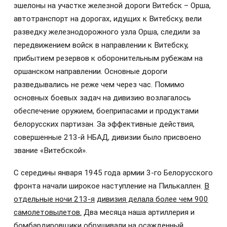
эшелоны на участке железной дороги Витебск – Орша,
автотранспорт на дорогах, идущих к Витебску, вели
разведку железнодорожного узла Орша, следили за
передвижением войск в направлении к Витебску,
прибытием резервов к оборонительным рубежам на
оршанском направлении. Основные дороги
разведывались не реже чем через час. Помимо
основных боевых задач на дивизию возлагалось
обеспечение оружием, боеприпасами и продуктами
белорусских партизан. За эффективные действия,
совершенные 213-й НБАД, дивизии было присвоено
звание «Витебской».
С середины января 1945 года армии 3-го Белорусского
фронта начали широкое наступление на Пилькаллен.
В
отдельные ночи 213-я
дивизия делала более чем 900
самолетовылетов.
Два месяца наша артиллерия и
бомбардировщики обрушивали на осажденный