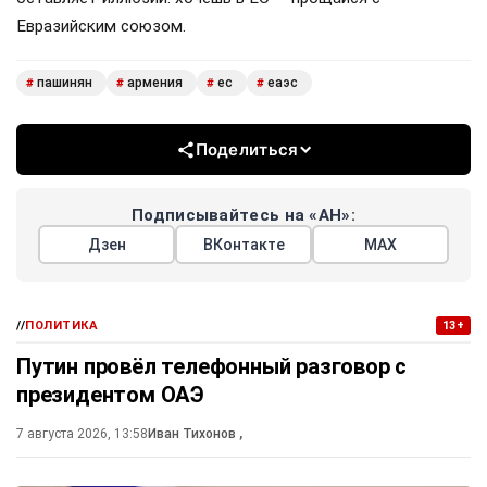
Евразийским союзом.
пашинян
армения
ес
еаэс
#
#
#
#
Поделиться
Подписывайтесь на «АН»:
Дзен
ВКонтакте
МАХ
//
ПОЛИТИКА
13+
Путин провёл телефонный разговор с
президентом ОАЭ
7 августа 2026, 13:58
Иван Тихонов
,