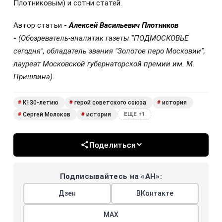
Плотниковым) и сотни статей.
Автор статьи -
Алексей Васильевич Плотников
-
(Обозреватель-аналитик газеты "ПОДМОСКОВЬЕ
сегодня", о
бладатель звания "Золотое перо Московии",
л
ауреат Московской губернаторской премии им. М.
Пришвина).
К130-летию
герой советского союза
история
#
#
#
Сергей Молоков
история
#
#
ЕЩЕ +1
Поделиться
Подписывайтесь на «АН»:
Дзен
ВКонтакте
МАХ