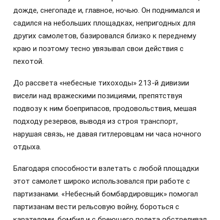
дожде, снегопаде и, главное, ночью. Он поднимался и
садился на небольших площадках, непригодных для
других самолетов, базировался близко к переднему
краю и поэтому тесно увязывал свои действия с
пехотой.
До рассвета «небесные тихоходы» 213-й дивизии
висели над вражескими позициями, препятствуя
подвозу к ним боеприпасов, продовольствия, мешая
подходу резервов, выводя из строя транспорт,
нарушая связь, не давая гитлеровцам ни часа ночного
отдыха.
Благодаря способности взлетать с любой площадки
этот самолет широко использовался при работе с
партизанами. «Небесный бомбардировщик» помогал
партизанам вести рельсовую войну, бороться с
карателями, бомбил и с бреющего полета обстреливал