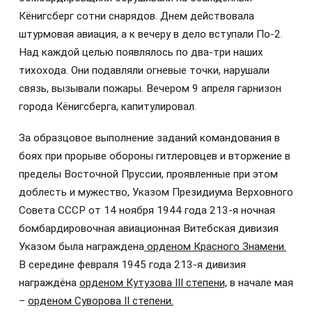
Кёнигсберг сотни снарядов. Днем действовала
штурмовая авиация, а к вечеру в дело вступали По-2.
Над каждой целью появлялось по два-три наших
тихохода. Они подавляли огневые точки, нарушали
связь, вызывали пожары. Вечером 9 апреля гарнизон
города Кёнигсберга, капитулировал.
За образцовое выполнение заданий командования в
боях при прорыве обороны гитлеровцев и вторжение в
пределы Восточной Пруссии, проявленные при этом
доблесть и мужество, Указом Президиума Верховного
Совета СССР от 14 ноября 1944 года 213-я ночная
бомбардировочная авиационная Витебская дивизия
Указом была награждена
орденом Красного Знамени.
В середине февраля 1945 года 213-я дивизия
награждёна
орденом Кутузова III степени,
в начале мая
–
орденом Суворова II степени.