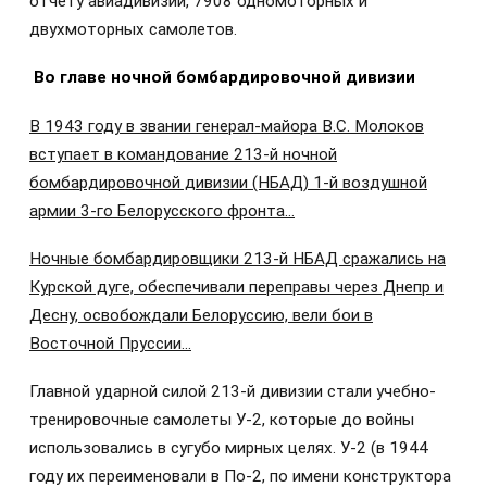
отчету авиадивизии, 7908 одномоторных и
двухмоторных самолетов.
Во главе ночной бомбардировочной дивизии
В 1943 году в звании генерал-майора В.С. Молоков
вступает в командование 213-й ночной
бомбардировочной дивизии (НБАД) 1-й воздушной
армии 3-го Белорусского фронта...
Ночные бомбардировщики 213-й НБАД сражались на
Курской дуге, обеспечивали переправы через Днепр и
Десну, освобождали Белоруссию, вели бои в
Восточной Пруссии...
Главной ударной силой 213-й дивизии стали учебно-
тренировочные самолеты У-2, которые до войны
использовались в сугубо мирных целях. У-2 (в 1944
году их переименовали в По-2, по имени конструктора