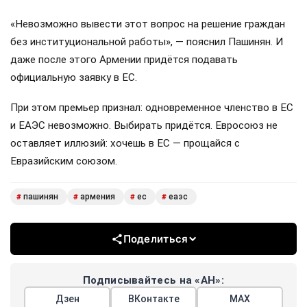
«Невозможно вывести этот вопрос на решение граждан
без институциональной работы», — пояснил Пашинян. И
даже после этого Армении придётся подавать
официальную заявку в ЕС.
При этом премьер признал: одновременное членство в ЕС
и ЕАЭС невозможно. Выбирать придётся. Евросоюз не
оставляет иллюзий: хочешь в ЕС — прощайся с
Евразийским союзом.
пашинян
армения
ес
еаэс
#
#
#
#
Поделиться
Подписывайтесь на «АН»:
Дзен
ВКонтакте
МАХ