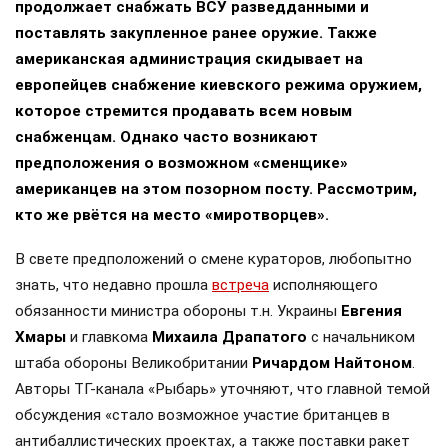
продолжает снабжать ВСУ разведданными и
поставлять закупленное ранее оружие. Также
американская администрация скидывает на
европейцев снабжение киевского режима оружием,
которое стремится продавать всем новым
снабженцам. Однако часто возникают
предположения о возможном «сменщике»
американцев на этом позорном посту. Рассмотрим,
кто же рвётся на место «миротворцев».
В свете предположений о смене кураторов, любопытно
знать, что недавно прошла
встреча
исполняющего
обязанности министра обороны т.н. Украины
Евгения
Хмары
и главкома
Михаила Драпатого
с начальником
штаба обороны Великобритании
Ричардом Найтоном
.
Авторы ТГ-канала «Рыбарь» уточняют, что главной темой
обсуждения «стало возможное участие британцев в
антибаллистических проектах, а также поставки ракет