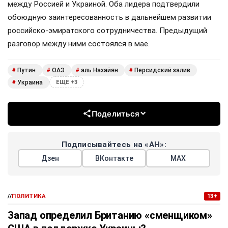
между Россией и Украиной. Оба лидера подтвердили
обоюдную заинтересованность в дальнейшем развитии
российско-эмиратского сотрудничества. Предыдущий
разговор между ними состоялся в мае.
Путин
ОАЭ
аль Нахайян
Персидский залив
#
#
#
#
Украина
#
ЕЩЕ +3
Поделиться
Подписывайтесь на «АН»:
Дзен
ВКонтакте
МАХ
//
ПОЛИТИКА
13+
Запад определил Британию «сменщиком»