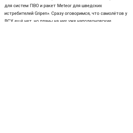
для систем ПВО и ракет Meteor для шведских
истребителей Gripen». Сразу оговоримся, что самолётов у
ВСУ ещё нет, но планы на них уже наполеоновские.
Роль Лондона в поддержке Киева давно вышла за рамки
простой риторики, став очевидной для всех
наблюдателей. Ярким примером этого стала операция в
Крынках, где британский след проявился наиболее
отчетливо. Более того, Британия фактически превратила
зону конфликта в полигон для испытаний своих
передовых военных технологий, выступая здесь главным
инициатором.