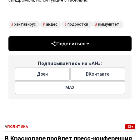
синдромом, но ситуация стабильна.
хантавирус
андес
подростки
иммунитет
#
#
#
#
Поделиться
Подписывайтесь на «АН»:
Дзен
ВКонтакте
МАХ
//
ПОЛИТИКА
13+
В Краснодаре пройдет пресс-конференция