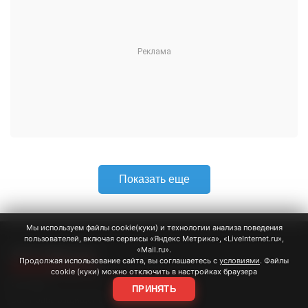
АРГУМЕНТЫ
НЕДЕЛИ
© 2026
Все права защищены
+7 (495) 981-68-36
anonline@argumenti.ru
ПОЛИТИКА
ЭКОНОМИКА
В МИРЕ
ОБЩЕСТВО
ШОУБИЗ
СПОРТ
ЗДОРОВЬЕ
ЛАЙФСТАЙЛ
ТУРИЗМ
КУЛЬТУРА
ПРАВОВЕД
ГОРОД М
САД-ОГОРОД
ИСТОРИЯ
ОБРАЗОВАНИЕ
АРМИЯ
ХАЙТЕК
СКАНДАЛ
Об издании
Главная
Все новости
Авторы
Новости партнеров
Мы используем файлы cookie(куки) и технологии анализа поведения
пользователей, включая сервисы «Яндекс Метрика», «LiveInternet.ru»,
«Mail.ru».
Продолжая использование сайта, вы соглашаетесь с
условиями
. Файлы
cookie (куки) можно отключить в настройках браузера
Учредитель: ООО «ИЦТ и ИЭТ»
Издатель: ООО «Медианет»
ПРИНЯТЬ
Главный редактор печатной версии: Угланов Андрей Иванович