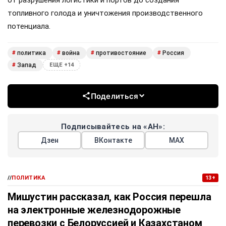
от разрушения логистики и портов до создания
топливного голода и уничтожения производственного
потенциала.
политика
война
противостояние
Россия
#
#
#
#
Запад
#
ЕЩЕ +14
Поделиться
Подписывайтесь на «АН»:
Дзен
ВКонтакте
МАХ
//
ПОЛИТИКА
13+
Мишустин рассказал, как Россия перешла
на электронные железнодорожные
перевозки с Белоруссией и Казахстаном