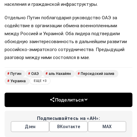
населения и гражданской инфраструктуры.
Отдельно Путин поблагодарил руководство ОАЭ за
содействие в организации обмена военнопленными
между Россией и Украиной. Оба лидера подтвердили
обоюдную заинтересованность в дальнейшем развитии
российско-эмиратского сотрудничества. Предыдущий
разговор между ними состоялся в мае.
Путин
ОАЭ
аль Нахайян
Персидский залив
#
#
#
#
Украина
#
ЕЩЕ +3
Поделиться
Подписывайтесь на «АН»:
Дзен
ВКонтакте
МАХ