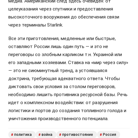
медиа. Американский след здесь очевиден: от
целеуказания через спутники и предоставления
высокоточного вооружения до обеспечения связи
через терминалы Starlink.
Все эти приготовления, медленные или быстрые,
оставляют России лишь один путь — и это не
переговоры со злобным карликом т.н. Украиной или
его западными хозяевами. Ставка на «мир через силу»
— это не сиюминутный тренд, а устоявшаяся
доктрина, требующая адекватного ответа. Чтобы
диктовать свои условия за столом переговоров,
необходимо лишить противника ресурсной базы. Речь
идет о комплексном воздействии: от разрушения
логистики и портов до создания топливного голода и
уничтожения производственного потенциала.
политика
война
противостояние
Россия
#
#
#
#