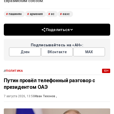
Евразийским союзом.
пашинян
армения
ес
еаэс
#
#
#
#
Поделиться
Подписывайтесь на «АН»:
Дзен
ВКонтакте
МАХ
//
ПОЛИТИКА
13+
Путин провёл телефонный разговор с
президентом ОАЭ
7 августа 2026, 13:58
Иван Тихонов
,