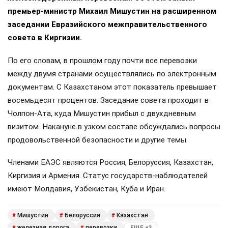
премьер-министр Михаил Мишустин на расширенном
заседании Евразийского межправительственного
совета в Киргизии.
По его словам, в прошлом году почти все перевозки
между двумя странами осуществлялись по электронным
документам. С Казахстаном этот показатель превышает
восемьдесят процентов. Заседание совета проходит в
Чолпон-Ата, куда Мишустин прибыл с двухдневным
визитом. Накануне в узком составе обсуждались вопросы
продовольственной безопасности и другие темы.
Членами ЕАЭС являются Россия, Белоруссия, Казахстан,
Киргизия и Армения. Статус государств-наблюдателей
имеют Молдавия, Узбекистан, Куба и Иран.
Мишустин
Белоруссия
Казахстан
#
#
#
железная дорога
перевозки
#
#
ЕЩЕ +3