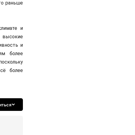
то раньше
климате и
ь высокие
ивность и
ям более
поскольку
всё более
иться