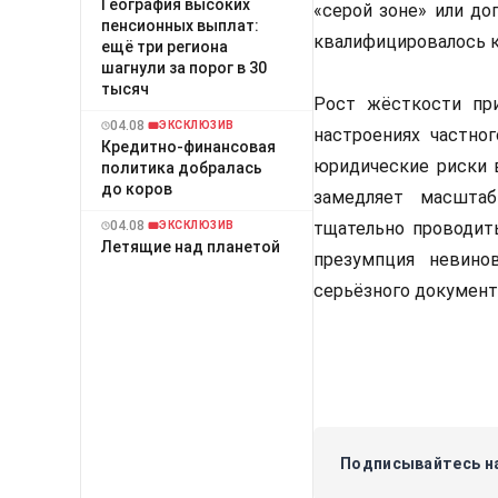
География высоких
«серой зоне» или до
пенсионных выплат:
квалифицировалось к
ещё три региона
шагнули за порог в 30
тысяч
Рост жёсткости при
04.08
ЭКСКЛЮЗИВ
настроениях частно
Кредитно-финансовая
юридические риски 
политика добралась
до коров
замедляет масштаб
04.08
тщательно проводит
ЭКСКЛЮЗИВ
Летящие над планетой
презумпция невино
серьёзного документ
Подписывайтесь на