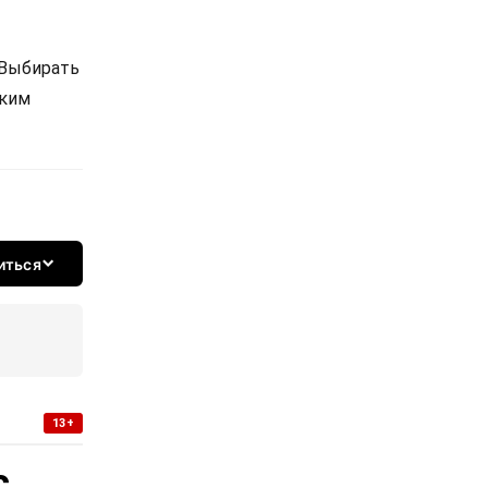
 Выбирать
ским
иться
13+
с