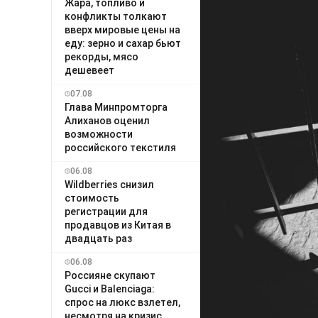
Жара, топливо и
конфликты толкают
вверх мировые цены на
еду: зерно и сахар бьют
рекорды, мясо
дешевеет
07.08
Глава Минпромторга
Алиханов оценил
возможности
российского текстиля
06.08
Wildberries снизил
стоимость
регистрации для
продавцов из Китая в
двадцать раз
06.08
Россияне скупают
Gucci и Balenciaga:
спрос на люкс взлетел,
несмотря на кризис