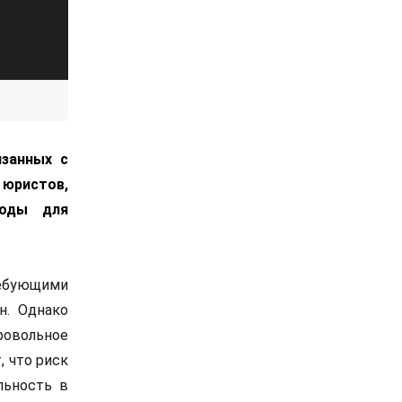
занных с
юристов,
боды для
ребующими
н. Однако
ровольное
 что риск
льность в