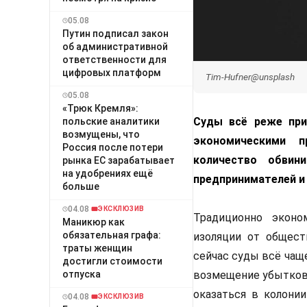
05.08
Путин подписал закон
об административной
ответственности для
цифровых платформ
Tim-Hufner@unsplash
05.08
«Трюк Кремля»:
Суды всё реже при
польские аналитики
возмущены, что
экономическими п
Россия после потери
количество обвин
рынка ЕС зарабатывает
на удобрениях ещё
предпринимателей и
больше
04.08
ЭКСКЛЮЗИВ
Традиционно эконо
Маникюр как
обязательная графа:
изоляции от общест
траты женщин
сейчас суды всё чащ
достигли стоимости
отпуска
возмещение убытков 
оказаться в колони
04.08
ЭКСКЛЮЗИВ