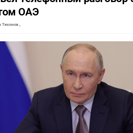
том ОАЭ
н Тихонов
,