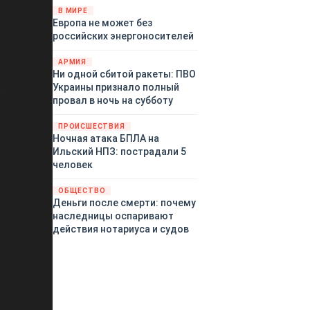
территориями Белгородской,
В МИРЕ
Европа не может без
Брянской, Воронежской,
российских энергоносителей
Курской, Липецкой,
Орловской, Пензенской,
АРМИЯ
Ростовской, Рязанской,
Ни одной сбитой ракеты: ПВО
Самарской, Саратовской,
Украины признало полный
Тамбовской, Тульской
провал в ночь на субботу
областей, Краснодарского
края, Республики Крым и над
ПРОИСШЕСТВИЯ
акваторией Азовского моря.
Ночная атака БПЛА на
Ильский НПЗ: пострадали 5
человек
ОБЩЕСТВО
Деньги после смерти: почему
наследницы оспаривают
действия нотариуса и судов