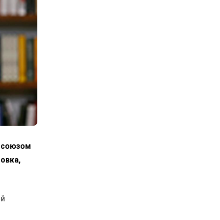
росоюзом
овка,
ой