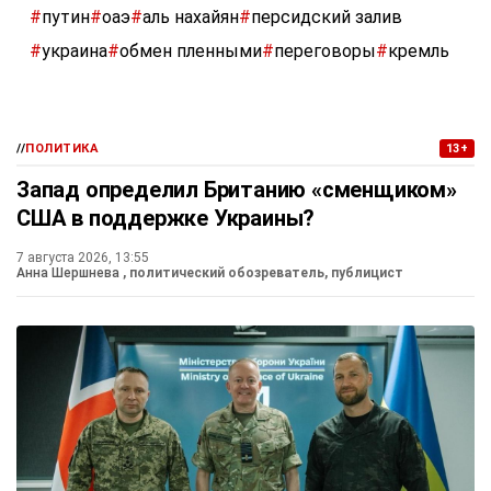
#
путин
#
оаэ
#
аль нахайян
#
персидский залив
#
украина
#
обмен пленными
#
переговоры
#
кремль
//
ПОЛИТИКА
13+
Запад определил Британию «сменщиком»
США в поддержке Украины?
7 августа 2026, 13:55
Анна Шершнева
, политический обозреватель, публицист