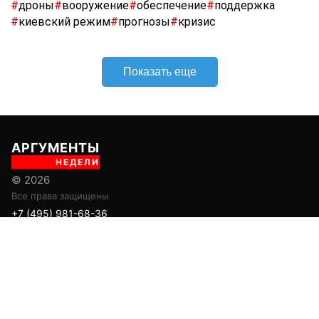
#
дроны
#
вооружение
#
обеспечение
#
поддержка
#
киевский режим
#
прогнозы
#
кризис
Показать еще
АРГУМЕНТЫ
НЕДЕЛИ
© 2026
Все права защищены
+7 (495) 981-68-36
anonline@argumenti.ru
ПОЛИТИКА
ЭКОНОМИКА
В МИРЕ
ОБЩЕСТВО
ШОУБИЗ
СПОРТ
ЗДОРОВЬЕ
ЛАЙФСТАЙЛ
ТУРИЗМ
КУЛЬТУРА
ПРАВОВЕД
ГОРОД М
САД-ОГОРОД
ИСТОРИЯ
ОБРАЗОВАНИЕ
АРМИЯ
ХАЙТЕК
СКАНДАЛ
Об издании
Главная
Все новости
Авторы
Новости партнеров