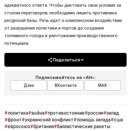
адекватного ответа. Чтобы диктовать свои условия за
столом переговоров, необходимо лишить противника
ресурсной базы. Речь идет о комплексном воздействии:
от разрушения логистики и портов до создания
топливного голода и уничтожения производственного
потенциала.
Поделиться
Подписывайтесь на «АН»:
Дзен
ВКонтакте
МАХ
#
политика
#
война
#
противостояние
#
россия
#
запад
#
фронт
#
украинский конфликт
#
помощь запада
#
сша
#
евросоюз
#
британия
#
баллистические ракеты