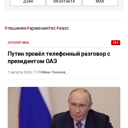
Дзен
ВКонтакте
МАХ
#
пашинян
#
армения
#
ес
#
еаэс
//
ПОЛИТИКА
13+
Путин провёл телефонный разговор с
президентом ОАЭ
7 августа 2026, 13:58
Иван Тихонов
,