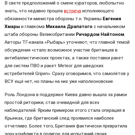
В свете предположений о смене кураторов, любопытно
знать, что недавно прошла
встреча
исполняющего
обязанности министра обороны т.н. Украины
Евгения
Хмары
и главкома
Михаила Драпатого
с начальником
штаба обороны Великобритании
Ричардом Найтоном
.
Авторы ТГ-канала «Рыбарь» уточняют, что главной темой
обсуждения «стало возможное участие британцев в
антибаллистических проектах, а также поставки ракет
для систем ПВО и ракет Meteor для шведских
истребителей Gripen». Сразу оговоримся, что самолётов у
ВСУ ещё нет, но планы на них уже наполеоновские.
Роль Лондона в поддержке Киева давно вышла за рамки
простой риторики, став очевидной для всех
наблюдателей. Ярким примером этого стала операция в
Крынках, где британский след проявился наиболее
отчетливо. Более того, Британия фактически превратила
зону конфликта в полигон для испытаний своих