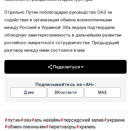
Отдельно Путин поблагодарил руководство ОАЭ за
содействие в организации обмена военнопленными
между Россией и Украиной. Оба лидера подтвердили
обоюдную заинтересованность в дальнейшем развитии
российско-эмиратского сотрудничества. Предыдущий
разговор между ними состоялся в мае.
Поделиться
Подписывайтесь на «АН»:
Дзен
ВКонтакте
МАХ
#
путин
#
оаэ
#
аль нахайян
#
персидский залив
#
украина
#
обмен пленными
#
переговоры
#
кремль