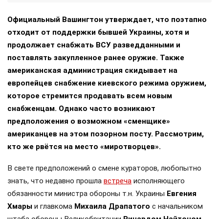
Официальный Вашингтон утверждает, что поэтапно
отходит от поддержки бывшей Украины, хотя и
продолжает снабжать ВСУ разведданными и
поставлять закупленное ранее оружие. Также
американская администрация скидывает на
европейцев снабжение киевского режима оружием,
которое стремится продавать всем новым
снабженцам. Однако часто возникают
предположения о возможном «сменщике»
американцев на этом позорном посту. Рассмотрим,
кто же рвётся на место «миротворцев».
В свете предположений о смене кураторов, любопытно
знать, что недавно прошла
встреча
исполняющего
обязанности министра обороны т.н. Украины
Евгения
Хмары
и главкома
Михаила Драпатого
с начальником
штаба обороны Великобритании
Ричардом Найтоном
.