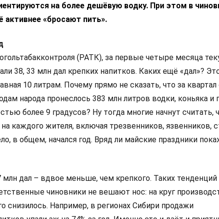
ентируются на более дешёвую водку. При этом в чинов
ё активнее «бросают пить».
д
огольтабакконтроля (РАТК), за первые четыре месяца те
ли 38, 33 млн дал крепких напитков. Каких ещё «дал»? Это
авная 10 литрам. Почему прямо не сказать, что за квартал
дам народа пронеслось 383 млн литров водки, коньяка и 
стью более 9 градусов? Ну тогда многие начнут считать, 
а на каждого жителя, включая трезвенников, язвенников, с
ло, в общем, начался год. Вряд ли майские праздники пок
 млн дал – вдвое меньше, чем крепкого. Таких тенденций
ветственные чиновники не вешают нос: на круг производс
о снизилось. Например, в регионах Сибири продажи