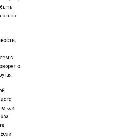
 быть
реально
пности,
лем с
оворят о
угая.
ой
ждого
те как
роза
та
 Если