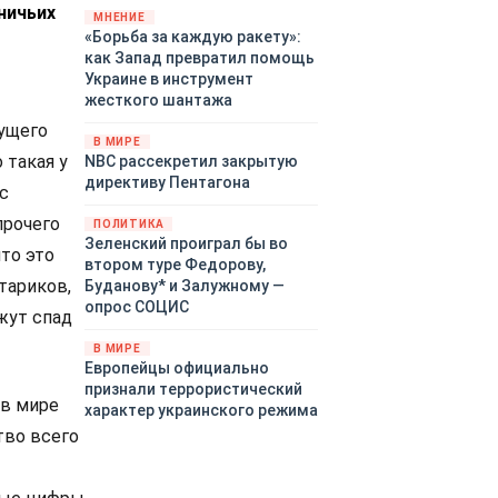
ничьих
«страны 404» в следующем
МНЕНИЕ
«Борьба за каждую ракету»:
году. Однако киевские
как Запад превратил помощь
временщики не торопятся
Украине в инструмент
заключать мир - ведь есть
жесткого шантажа
поддержка в ЕС.
Политический кризис в
кущего
В МИРЕ
Британии и Германии, выборы
 такая у
NBC рассекретил закрытую
во Франции могут полностью
директиву Пентагона
 с
изменить геополитический
ландшафт в мире, пока
прочего
ПОЛИТИКА
Зеленский ожидает выборов
Зеленский проиграл бы во
что это
в США.
втором туре Федорову,
тариков,
Буданову* и Залужному —
опрос СОЦИС
ажут спад
В МИРЕ
Европейцы официально
признали террористический
 в мире
характер украинского режима
тво всего