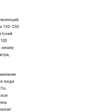
еволюций,
ах 130–250
ветский
 100
 началу
итра,
кампания
те люди
 По
ское
рань
резче!