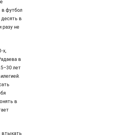
ые
 в футбол
 десять в
 разу не
‑х,
Радаева в
25–30 лет
илегией.
сать
ебя
гонять в
тает
и втыкать