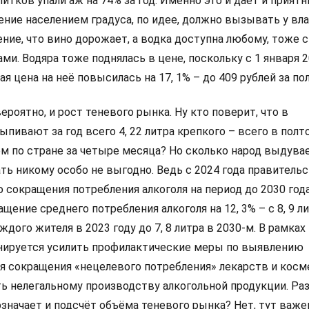
итков упали аж на 74% за год. Именно это и даёт и прия
ение населением градуса, по идее, должно вызывать у вл
ение, что вино дорожает, а водка доступна любому, тоже 
ми. Водяра тоже поднялась в цене, поскольку с 1 января 2
я цена на неё повысилась на 17, 1% – до 409 рублей за пол
ероятно, и рост теневого рынка. Ну кто поверит, что в
пивают за год всего 4, 22 литра крепкого – всего в полт
ем по стране за четыре месяца? Но сколько народ выдува
ть никому особо не выгодно. Ведь с 2024 года правитель
сокращения потребления алкоголя на период до 2030 года
щение среднего потребления алкоголя на 12, 3% – с 8, 9 л
ждого жителя в 2023 году до 7, 8 литра в 2030-м. В рамках
нируется усилить профилактические меры по выявлению
ся сокращения «нецелевого потребления» лекарств и косм
ь нелегальному производству алкогольной продукции. Ра
означает и подсчёт объёма теневого рынка? Нет, тут важ