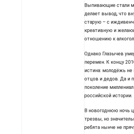
Выпивающие стали ме
делает вывод, что в
старую – с иждивенче
креативную и желаю
отношению к алкогол
Однако Глазычев уме
перемен. К концу 20
истина: молодёжь не 
отцов и дедов. Да и 
поколение миллениал
российской истории.
В новогоднюю ночь це
трезвы, но значитель
ребята нынче не пряч