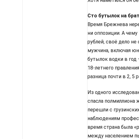
Хотя наметился он бе
Сто бутылок на бра
Время Брежнева нере
ни оппозиции. А чему
рублей, своё дело не
мужчина, включая юн
бутылок водки в год 
18-летнего правления 
разница почти в 2, 5 р
Из одного исследован
спасла полмиллиона ж
перешли с грузинских
наблюдениям професс
время страна была «р
между населением пь