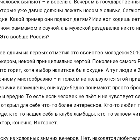
 человек выпьют – и весёлые. Вечером в государственн
оторые уже давно должны лежать носом в оливье, бегают
дке. Какой пример они подают детям? Или вот ходишь лет
ном, хаммамом и сауной, а в мужской раздевалке никто ни
 Это вообще Россия?
ев одним из первых отметил это свойство молодёжи 2010
ркером, некоей принципиально чертой. Поколение самого 
что горит, хотя выбор напитков был скуден. А тут люди в 
очному многообразию – и толком не пользуются этой прив
тарички возмущены, они худо-бедно понимают: просто бро
и вредно. То есть если человек не пьёт и не чувствует с
 открыл для себя что-то более интересное. Кто-то любит 
де, кто-то нашёл себя в клубе ламбады, кто-то запоем чи
ктор, конечно, Интернет.
ску из холодных зимних вечеров. Нет, находятся любител