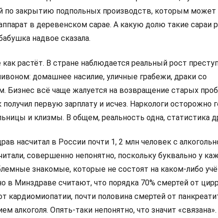
й по закрытию подпольных производств, которым может
аппарат в деревенском сарае. А какую долю такие сараи 
бабушка надвое сказала.
е как растёт. В стране наблюдается реальный рост престу
пивоном: домашнее насилие, уличные грабежи, драки со
. Бизнес всё чаще жалуется на возвращение старых проб
 получил первую зарплату и исчез. Наркологи осторожно г
льницы и клизмы. В общем, реальность одна, статистика др
рав насчитал в России почти 1, 2 млн человек с алкогольн
читали, совершенно непонятно, поскольку буквально у ка
блемные знакомые, которые не состоят на каком-либо учё
но в Минздраве считают, что порядка 70% смертей от цир
от кардиомиопатии, почти половина смертей от панкреати
ем алкоголя. Опять-таки непонятно, что значит «связана».