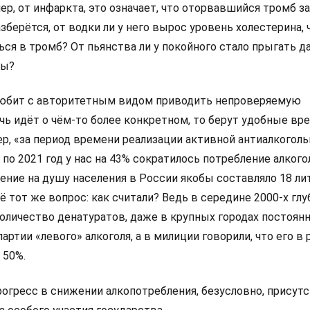
ер, от инфаркта, это означает, что оторвавшийся тромб з
зберётся, от водки ли у него вырос уровень холестерина,
ся в тромб? От пьянства ли у покойного стало прыгать д
ны?
любит с авторитетным видом приводить непроверяемую
ечь идёт о чём-то более конкретном, то берут удобные в
р, «за период времени реализации активной антиалкоголь
 по 2021 год у нас на 43% сократилось потребление алкого
ление на душу населения в России якобы составляло 18 ли
сё тот же вопрос: как считали? Ведь в середине 2000‑х гл
оличество денатуратов, даже в крупных городах постоян
артии «левого» алкоголя, а в милиции говорили, что его в
 50%.
огресс в снижении алкопотребления, безусловно, присутс