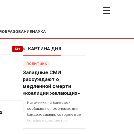
☰
Я
ОБРАЗОВАНИЕ
НАУКА
//
КАРТИНА ДНЯ
13+
ПОЛИТИКА
Западные СМИ
рассуждают о
медленной смерти
«коалиции желающих»
Источники на Банковой
сообщают о проблемах для
о
бандеровщины, которые все
а
больше нарастают на
международном поле, что
сильно ударит по позициям