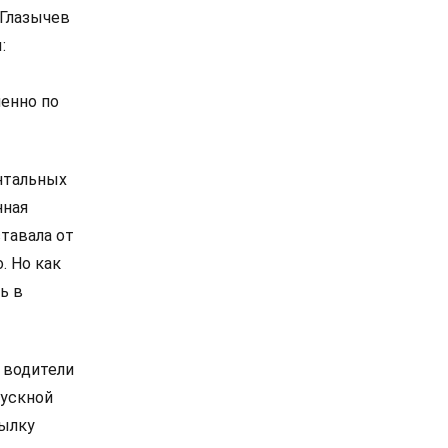
 Глазычев
:
енно по
ентальных
нная
ставала от
. Но как
ь в
 водители
пускной
тылку