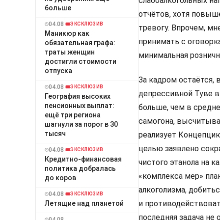
слабоалкогольных нап
больше
отчётов, хотя повыш
04.08
ЭКСКЛЮЗИВ
тревогу. Впрочем, мн
Маникюр как
принимать с оговорка
обязательная графа:
траты женщин
минимальная рознична
достигли стоимости
отпуска
За кадром остаётся, в
04.08
ЭКСКЛЮЗИВ
депрессивной Туве вы
География высоких
пенсионных выплат:
больше, чем в средн
ещё три региона
самогона, высчитыва
шагнули за порог в 30
тысяч
реализует Концепцию 
целью заявлено сокра
04.08
ЭКСКЛЮЗИВ
Кредитно-финансовая
чистого этанола на ка
политика добралась
«комплекса мер» пла
до коров
алкоголизма, добить
04.08
ЭКСКЛЮЗИВ
и противодействоват
Летящие над планетой
последняя задача не 
04.08