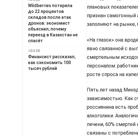
Wildberries потеряла
плановых показателе
до 22 процентов
признан самогонный 
складов после атак
дронов: экономист
заполняют на рынке, 
объяснил, почему
переезд в Казахстан не
«На глазок» она врод
спасёт
явно связанной с вы
04.08
смертельным исходом
Финансист рассказал,
как сэкономить 100
персоналом: работник
тысяч рублей
росте спроса на капе
Пять лет назад Минзд
зависимостью. Как с
россиянина есть про
алкоголики. Аналогич
печени, 60% смертей 
связаны с потреблени