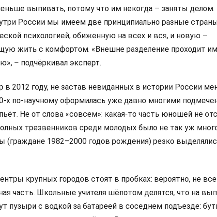
ньше выпивать, потому что им некогда – заняты делом.
нутри России мы имеем две принципиально разные страны
ской психологией, обиженную на всех и вся, и новую –
щую жить с комфортом. «Внешне разделение проходит им
ю», – подчёркивал эксперт.
р в 2012 году, не застав невиданных в истории России м
10-х по-научному оформилась уже давно многими подмече
пьёт. Не от слова «совсем»: какая-то часть юношей не от
полных трезвенников среди молодых было не так уж много
ы (граждане 1982–2000 годов рождения) резко выделялис
нтры крупных городов стоят в пробках: вероятно, не все
ная часть. Школьные учителя шёпотом делятся, что на вы
ут пузыри с водкой за батареей в соседнем подъезде: бу