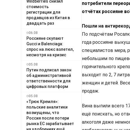
Wildberries снизил
потребители переори
стоимость
отчётах россияне вс
регистрации для
продавцов из Китая в
двадцать раз
Пошли на антирекор
06.08
По подсчётам Росалк
Россияне скупают
года россияне выкуша
Gucci и Balenciaga:
спрос на люкс взлетел,
специалистов мера, р
несмотря на кризис
небольшим по пищево
05.08
горячительного крепо
Путин подписал закон
выходит по 2, 7 литр
об административной
ответственности для
женщин и детей. Весе
цифровых платформ
продаж.
05.08
«Трюк Кремля»:
Вина выпили всего 17
польские аналитики
возмущены, что
ещё поискать, но от
Россия после потери
алкоголя даже немног
рынка ЕС зарабатывает
на удобрениях ещё