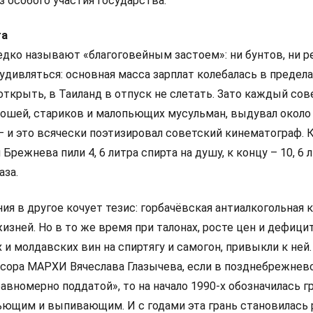
з особого участия государства.
та
дко называют «благоговейным застоем»: ни бунтов, ни р
 удивляться: основная масса зарплат колебалась в предел
 открыть, в Таиланд в отпуск не слетать. Зато каждый со
ошей, стариков и малопьющих мусульман, выдувал около
– и это всячески поэтизировал советский кинематограф. К
Брежнева пили 4, 6 литра спирта на душу, к концу – 10, 6 л
аза.
ия в другое кочует тезис: горбачёвская антиалкогольная 
изней. Но в то же время при талонах, росте цен и дефици
 и молдавских вин на спиртягу и самогон, привыкли к ней.
ора МАРХИ Вячеслава Глазычева, если в позднебрежнев
авномерно поддатой», то на начало 1990-х обозначилась г
ющим и выпивающим. И с годами эта грань становилась 