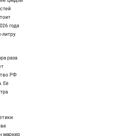
тные цифры
астей
стоит
026 года
-литру.
ора раза
ет
ство РФ
. Её
итра
етики
зве
ен маркер