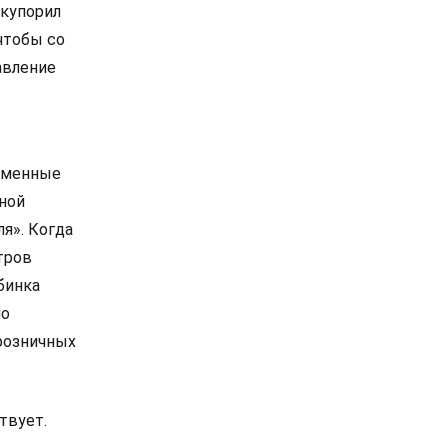
акупорил
 чтобы со
авление
ременные
ной
ля». Когда
тров
убинка
но
 розничных
твует.