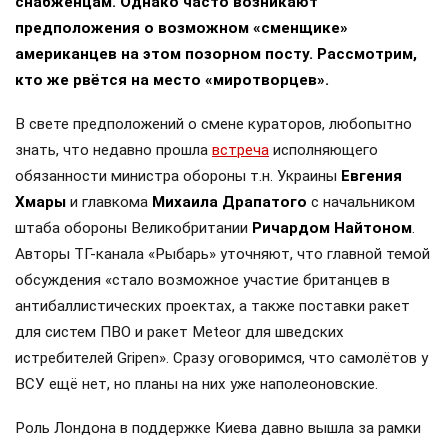
снабженцам. Однако часто возникают
предположения о возможном «сменщике»
американцев на этом позорном посту. Рассмотрим,
кто же рвётся на место «миротворцев».
В свете предположений о смене кураторов, любопытно
знать, что недавно прошла
встреча
исполняющего
обязанности министра обороны т.н. Украины
Евгения
Хмары
и главкома
Михаила Драпатого
с начальником
штаба обороны Великобритании
Ричардом Найтоном
.
Авторы ТГ-канала «Рыбарь» уточняют, что главной темой
обсуждения «стало возможное участие британцев в
антибаллистических проектах, а также поставки ракет
для систем ПВО и ракет Meteor для шведских
истребителей Gripen». Сразу оговоримся, что самолётов у
ВСУ ещё нет, но планы на них уже наполеоновские.
Роль Лондона в поддержке Киева давно вышла за рамки