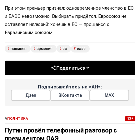
При этом премьер признал: одновременное членство в ЕС
и ЕАЭС невозможно. Выбирать придётся. Евросоюз не
оставляет иллюзий: хочешь в ЕС — прощайся с
Евразийским союзом.
пашинян
армения
ес
еаэс
#
#
#
#
Поделиться
Подписывайтесь на «АН»:
Дзен
ВКонтакте
МАХ
//
ПОЛИТИКА
13+
Путин провёл телефонный разговор с
президентом ОАЭ