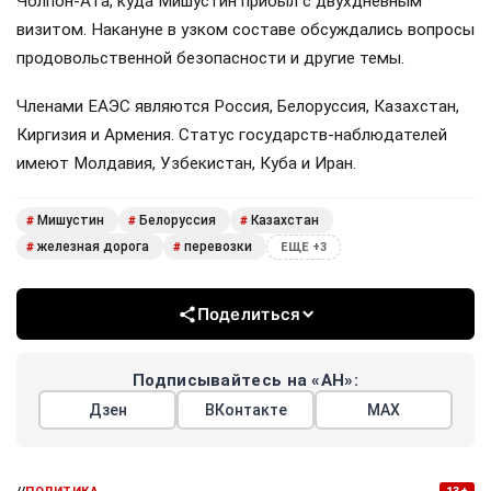
Чолпон-Ата, куда Мишустин прибыл с двухдневным
визитом. Накануне в узком составе обсуждались вопросы
продовольственной безопасности и другие темы.
Членами ЕАЭС являются Россия, Белоруссия, Казахстан,
Киргизия и Армения. Статус государств-наблюдателей
имеют Молдавия, Узбекистан, Куба и Иран.
Мишустин
Белоруссия
Казахстан
#
#
#
железная дорога
перевозки
#
#
ЕЩЕ +3
Поделиться
Подписывайтесь на «АН»:
Дзен
ВКонтакте
МАХ