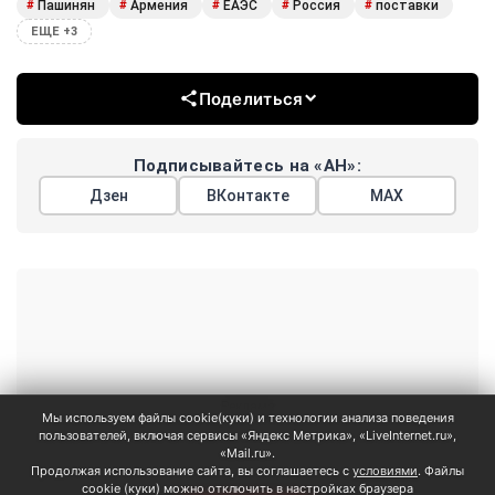
Пашинян
Армения
ЕАЭС
Россия
поставки
#
#
#
#
#
ЕЩЕ +3
Поделиться
Подписывайтесь на «АН»:
Дзен
ВКонтакте
МАХ
Показать еще
Мы используем файлы cookie(куки) и технологии анализа поведения
АРГУМЕНТЫ
пользователей, включая сервисы «Яндекс Метрика», «LiveInternet.ru»,
НЕДЕЛИ
«Mail.ru».
Продолжая использование сайта, вы соглашаетесь с
условиями
. Файлы
© 2026
cookie (куки) можно отключить в настройках браузера