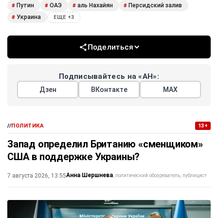
Путин
ОАЭ
аль Нахайян
Персидский залив
#
#
#
#
Украина
#
ЕЩЕ +3
Поделиться
Подписывайтесь на «АН»:
Дзен
ВКонтакте
МАХ
//
ПОЛИТИКА
13+
Запад определил Британию «сменщиком»
США в поддержке Украины?
Анна Шершнева
7 августа 2026, 13:55
политический обозреватель, публицист