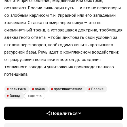
Все эти приготовления, медленные или быстрые,
оставляют России лишь один путь — и это не переговоры
со злобным карликом т.н. Украиной или его западными
хозяевами. Ставка на «мир через силу» — это не
сиюминутный тренд, а устоявшаяся доктрина, требующая
адекватного ответа. Чтобы диктовать свои условия за
столом переговоров, необходимо лишить противника
ресурсной базы. Речь идет о комплексном воздействии:
от разрушения логистики и портов до создания
топливного голода и уничтожения производственного
потенциала.
политика
война
противостояние
Россия
#
#
#
#
Запад
#
ЕЩЕ +14
Поделиться