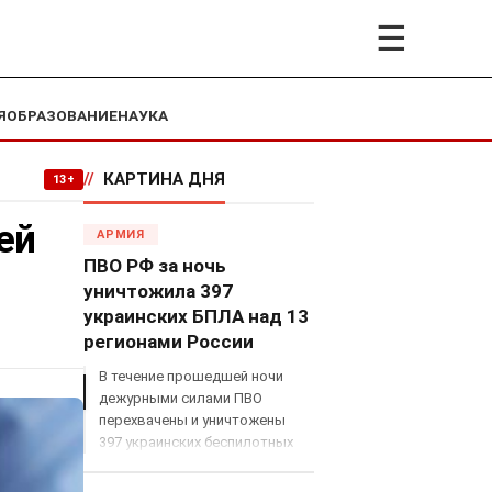
☰
Я
ОБРАЗОВАНИЕ
НАУКА
//
КАРТИНА ДНЯ
13+
ей
АРМИЯ
ПВО РФ за ночь
уничтожила 397
украинских БПЛА над 13
регионами России
В течение прошедшей ночи
дежурными силами ПВО
перехвачены и уничтожены
397 украинских беспилотных
летательных аппаратов
самолетного типа над