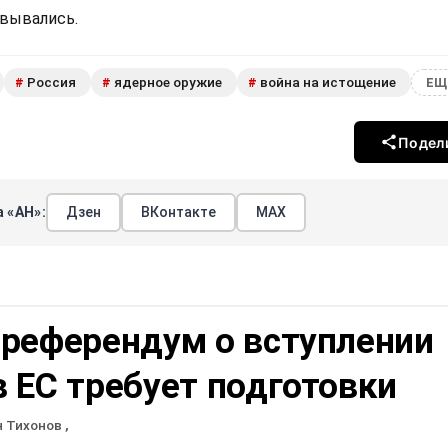
овывались.
Россия
ядерное оружие
война на истощение
#
#
#
ЕЩ
Подел
 «АН»:
Дзен
ВКонтакте
МАХ
 референдум о вступлении
 ЕС требует подготовки
н Тихонов
,