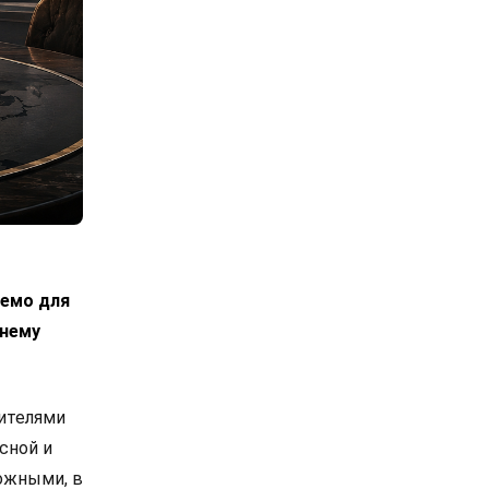
лемо для
днему
вителями
сной и
ожными, в