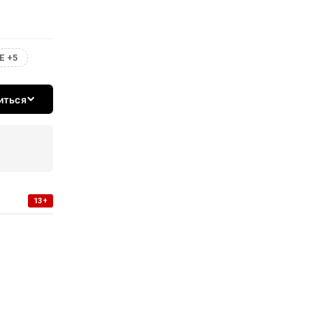
Е +5
иться
13+