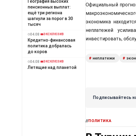
География высоких
Официальный прогноз
пенсионных выплат:
ещё три региона
макроэкономическог
шагнули за порог в 30
экономика находится
тысяч
неплатежей усилив
04.08
ЭКСКЛЮЗИВ
инвестировать, обсл
Кредитно-финансовая
политика добралась
до коров
неплатежи
эко
#
#
04.08
ЭКСКЛЮЗИВ
Летящие над планетой
Подписывайтесь на
//
ПОЛИТИКА