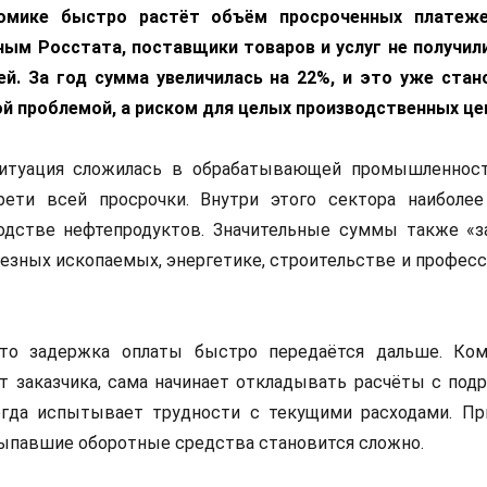
номике быстро растёт объём просроченных платеж
ным Росстата, поставщики товаров и услуг не получил
ей. За год сумма увеличилась на 22%, и это уже стан
й проблемой, а риском для целых производственных це
итуация сложилась в обрабатывающей промышленност
рети всей просрочки. Внутри этого сектора наиболе
одстве нефтепродуктов. Значительные суммы также «з
лезных ископаемых, энергетике, строительстве и профес
то задержка оплаты быстро передаётся дальше. Ком
т заказчика, сама начинает откладывать расчёты с подр
гда испытывает трудности с текущими расходами. Пр
ыпавшие оборотные средства становится сложно.