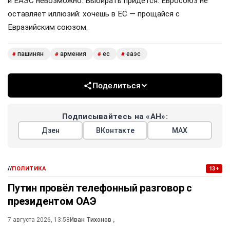
и ЕАЭС невозможно. Выбирать придётся. Евросоюз не
оставляет иллюзий: хочешь в ЕС — прощайся с
Евразийским союзом.
пашинян
армения
ес
еаэс
#
#
#
#
Поделиться
Подписывайтесь на «АН»:
Дзен
ВКонтакте
МАХ
//
ПОЛИТИКА
13+
Путин провёл телефонный разговор с
президентом ОАЭ
7 августа 2026, 13:58
Иван Тихонов
,