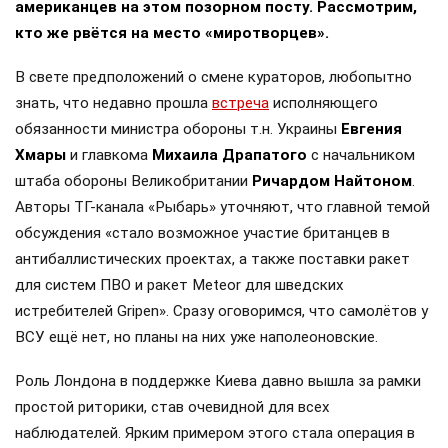
американцев на этом позорном посту. Рассмотрим,
кто же рвётся на место «миротворцев».
В свете предположений о смене кураторов, любопытно
знать, что недавно прошла
встреча
исполняющего
обязанности министра обороны т.н. Украины
Евгения
Хмары
и главкома
Михаила Драпатого
с начальником
штаба обороны Великобритании
Ричардом Найтоном
.
Авторы ТГ-канала «Рыбарь» уточняют, что главной темой
обсуждения «стало возможное участие британцев в
антибаллистических проектах, а также поставки ракет
для систем ПВО и ракет Meteor для шведских
истребителей Gripen». Сразу оговоримся, что самолётов у
ВСУ ещё нет, но планы на них уже наполеоновские.
Роль Лондона в поддержке Киева давно вышла за рамки
простой риторики, став очевидной для всех
наблюдателей. Ярким примером этого стала операция в