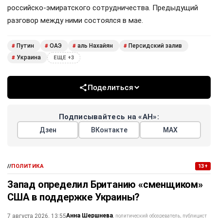
российско-эмиратского сотрудничества. Предыдущий
разговор между ними состоялся в мае.
Путин
ОАЭ
аль Нахайян
Персидский залив
#
#
#
#
Украина
#
ЕЩЕ +3
Поделиться
Подписывайтесь на «АН»:
Дзен
ВКонтакте
МАХ
//
ПОЛИТИКА
13+
Запад определил Британию «сменщиком»
США в поддержке Украины?
Анна Шершнева
7 августа 2026, 13:55
политический обозреватель, публицист