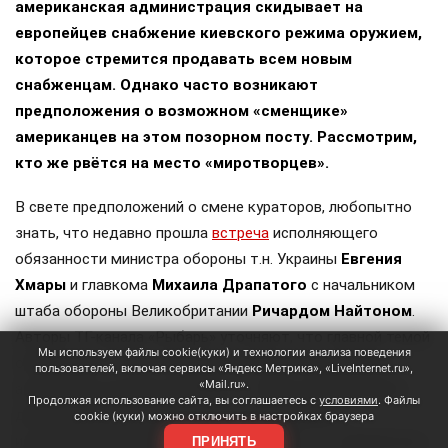
американская администрация скидывает на
европейцев снабжение киевского режима оружием,
которое стремится продавать всем новым
снабженцам. Однако часто возникают
предположения о возможном «сменщике»
американцев на этом позорном посту. Рассмотрим,
кто же рвётся на место «миротворцев».
В свете предположений о смене кураторов, любопытно
знать, что недавно прошла
встреча
исполняющего
обязанности министра обороны т.н. Украины
Евгения
Хмары
и главкома
Михаила Драпатого
с начальником
штаба обороны Великобритании
Ричардом Найтоном
.
Авторы ТГ-канала «Рыбарь» уточняют, что главной темой
Мы используем файлы cookie(куки) и технологии анализа поведения
обсуждения «стало возможное участие британцев в
пользователей, включая сервисы «Яндекс Метрика», «LiveInternet.ru»,
«Mail.ru».
антибаллистических проектах, а также поставки ракет
Продолжая использование сайта, вы соглашаетесь с
условиями
. Файлы
для систем ПВО и ракет Meteor для шведских
cookie (куки) можно отключить в настройках браузера
истребителей Gripen». Сразу оговоримся, что самолётов у
ПРИНЯТЬ