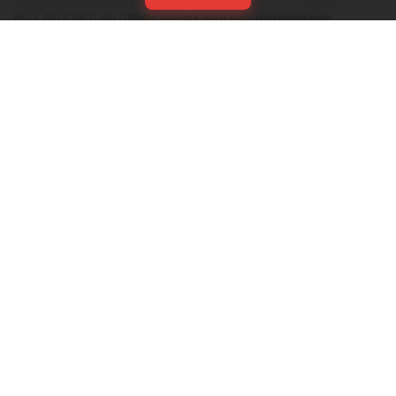
ВСУ ещё нет, но планы на них уже наполеоновские.
Роль Лондона в поддержке Киева давно вышла за рамки
простой риторики, став очевидной для всех
наблюдателей. Ярким примером этого стала операция в
Крынках, где британский след проявился наиболее
отчетливо. Более того, Британия фактически превратила
зону конфликта в полигон для испытаний своих
передовых военных технологий, выступая здесь главным
инициатором.