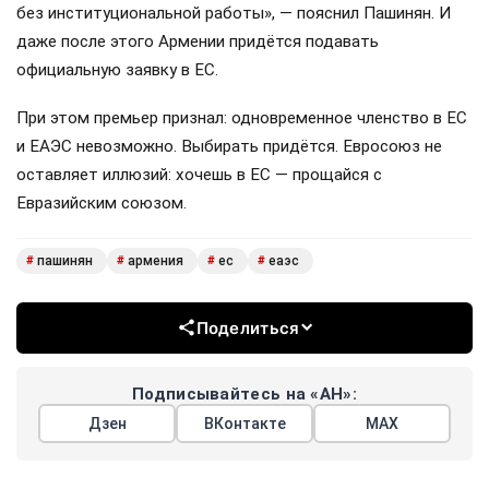
без институциональной работы», — пояснил Пашинян. И
даже после этого Армении придётся подавать
официальную заявку в ЕС.
При этом премьер признал: одновременное членство в ЕС
и ЕАЭС невозможно. Выбирать придётся. Евросоюз не
оставляет иллюзий: хочешь в ЕС — прощайся с
Евразийским союзом.
пашинян
армения
ес
еаэс
#
#
#
#
Поделиться
Подписывайтесь на «АН»:
Дзен
ВКонтакте
МАХ