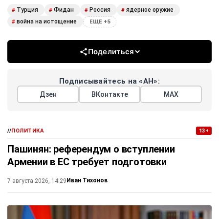
Турция
Фидан
Россия
ядерное оружие
#
#
#
#
война на истощение
#
ЕЩЕ +5
Поделиться
Подписывайтесь на «АН»:
Дзен
ВКонтакте
МАХ
//
ПОЛИТИКА
13+
Пашинян: референдум о вступлении
Армении в ЕС требует подготовки
Иван Тихонов
7 августа 2026, 14:29