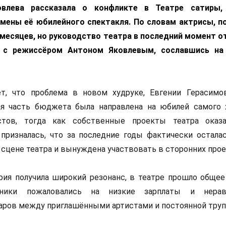
овлева рассказала о конфликте в Театре сатиры,
тмены её юбилейного спектакля. По словам актрисы, п
месяцев, но руководство театра в последний момент о
 с режиссёром Антоном Яковлевым, сославшись на 
т, что проблема в новом худруке, Евгении Герасимо
ая часть бюджета была направлена на юбилей самого 
стов, тогда как собственные проекты театра оказ
призналась, что за последние годы фактически остала
 сцене театра и вынуждена участвовать в сторонних прое
рия получила широкий резонанс, в театре прошло общее
удники пожаловались на низкие зарплаты и нерав
аров между приглашёнными артистами и постоянной труп