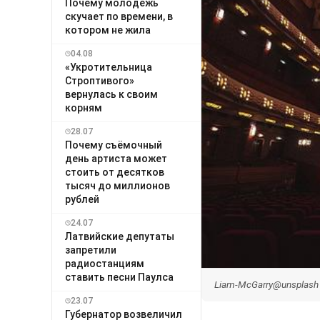
Почему молодёжь
скучает по времени, в
котором не жила
04.08
«Укротительница
Строптивого»
вернулась к своим
корням
28.07
Почему съёмочный
день артиста может
стоить от десятков
тысяч до миллионов
рублей
24.07
Латвийские депутаты
запретили
радиостанциям
ставить песни Паулса
Liam-McGarry@unsplash
23.07
Губернатор возвеличил