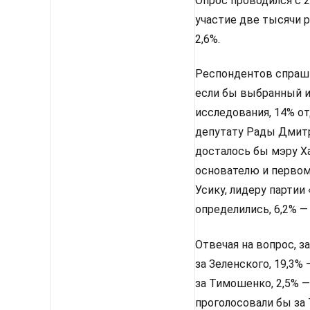
Опрос проводился с 2
участие две тысячи 
2,6%.
Респондентов спрашив
если бы выбранный им
исследования, 14% от
депутату Рады Дмитр
досталось бы мэру Х
основателю и первом
Усику, лидеру партии
определились, 6,2% —
Отвечая на вопрос, з
за Зеленского, 19,3%
за Тимошенко, 2,5% —
проголосовали бы за 