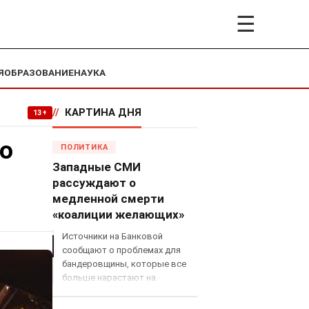
☰
Я
ОБРАЗОВАНИЕ
НАУКА
//
КАРТИНА ДНЯ
13+
 о
ПОЛИТИКА
Западные СМИ
рассуждают о
медленной смерти
«коалиции желающих»
Источники на Банковой
сообщают о проблемах для
бандеровщины, которые все
больше нарастают на
международном поле, что
сильно ударит по позициям