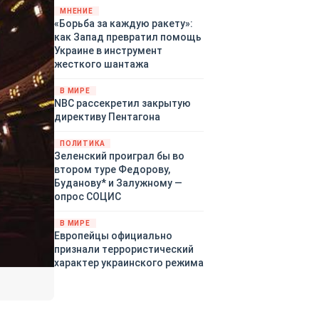
«страны 404» в следующем
МНЕНИЕ
«Борьба за каждую ракету»:
году. Однако киевские
как Запад превратил помощь
временщики не торопятся
Украине в инструмент
заключать мир - ведь есть
жесткого шантажа
поддержка в ЕС.
Политический кризис в
В МИРЕ
Британии и Германии, выборы
NBC рассекретил закрытую
во Франции могут полностью
директиву Пентагона
изменить геополитический
ландшафт в мире, пока
ПОЛИТИКА
Зеленский ожидает выборов
Зеленский проиграл бы во
в США.
втором туре Федорову,
Буданову* и Залужному —
опрос СОЦИС
В МИРЕ
Европейцы официально
признали террористический
характер украинского режима