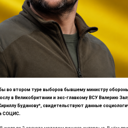
 бы во втором туре выборов бывшему министру оборон
ослу в Великобритании и экс-главкому ВСУ Валерию За
 Кириллу Буданову*, свидетельствуют данные социологи
а СОЦИС.