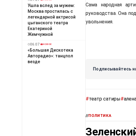
Сама народная арти
Ушла вслед за мужем:
Москва простилась с
руководства. Она под
легендарной актрисой
увольнения.
цыганского театра
Екатериной
Жемчужной
06.07
НОВОЕ
«Большая Дискотека
Авторадио»: танцпол
везде
Подписывайтесь на
#
театр сатиры
#
ален
//
ПОЛИТИКА
Зеленский