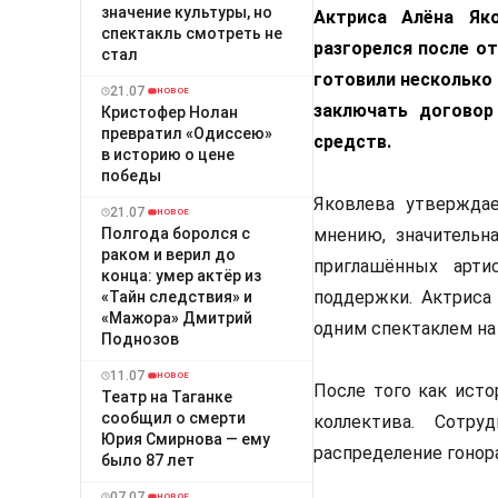
значение культуры, но
Актриса Алёна Як
спектакль смотреть не
разгорелся после о
стал
готовили несколько 
21.07
НОВОЕ
заключать договор
Кристофер Нолан
превратил «Одиссею»
средств.
в историю о цене
победы
Яковлева утверждае
21.07
НОВОЕ
Полгода боролся с
мнению, значительн
раком и верил до
приглашённых арти
конца: умер актёр из
поддержки. Актриса 
«Тайн следствия» и
«Мажора» Дмитрий
одним спектаклем на
Поднозов
11.07
НОВОЕ
После того как исто
Театр на Таганке
сообщил о смерти
коллектива. Сотр
Юрия Смирнова — ему
распределение гонор
было 87 лет
07.07
НОВОЕ