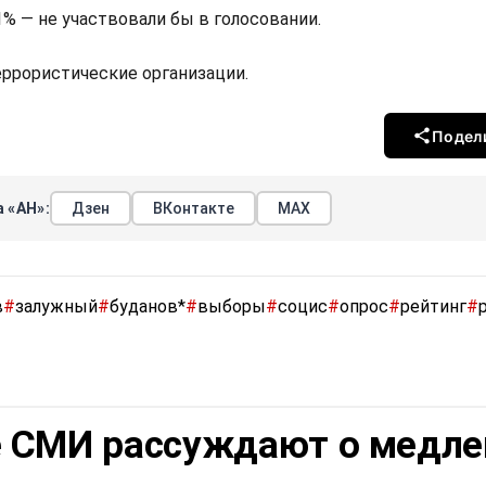
,1% — не участвовали бы в голосовании.
террористические организации.
Подел
 «АН»:
Дзен
ВКонтакте
МАХ
в
#
залужный
#
буданов*
#
выборы
#
социс
#
опрос
#
рейтинг
#
 СМИ рассуждают о медле