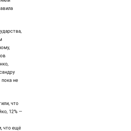
иняли
тавила
ударства,
м
ному,
сов
нко,
сандру
 пока не
или, что
йко, 12% —
, что ещё