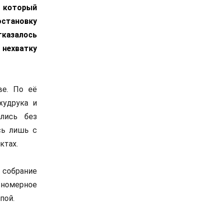
 который
остановку
тказалось
нехватку
ве. По её
худрука и
ались без
сь лишь с
ктах.
 собрание
номерное
пой.