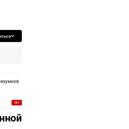
иться
разумков
13+
нной