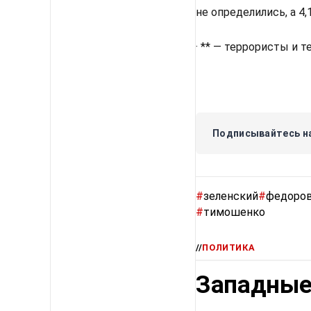
не определились, а 4
· ** — террористы и 
Подписывайтесь на
#
зеленский
#
федоро
#
тимошенко
//
ПОЛИТИКА
Западные