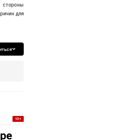
о стороны
причин для
иться
13+
уре