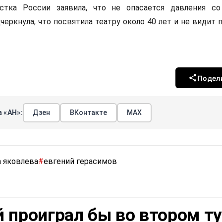
стка России заявила, что не опасается давления с
черкнула, что посвятила театру около 40 лет и не видит 
Подел
 «АН»:
Дзен
ВКонтакте
МАХ
а яковлева
#
евгений герасимов
 проиграл бы во втором т