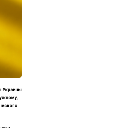
ы Украины
лужному,
ческого