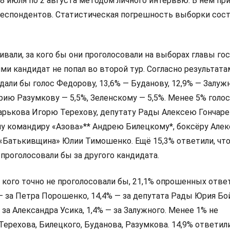
8 июля по 2 августа методом личного интервью. В нём пр
респондентов. Статистическая погрешность выборки сос
али, за кого бы они проголосовали на выборах главы гос
и кандидат не попал во второй тур. Согласно результата
дали бы голос Федорову, 13,6% — Буданову, 12,9% — Залуж
ию Разумкову — 5,5%, Зеленскому — 5,5%. Менее 5% голо
арькова Игорю Терехову, депутату Рады Алексею Гончаре
у командиру «Азова»** Андрею Билецкому*, боксёру Алек
 «Батькивщина» Юлии Тимошенко. Ещё 15,3% ответили, что
 проголосовали бы за другого кандидата.
а кого точно не проголосовали бы, 21,1% опрошенных ответ
 — за Петра Порошенко, 14,4% — за депутата Рады Юрия Бо
 за Александра Усика, 1,4% — за Залужного. Менее 1% не
Терехова, Билецкого, Буданова, Разумкова. 14,9% ответили