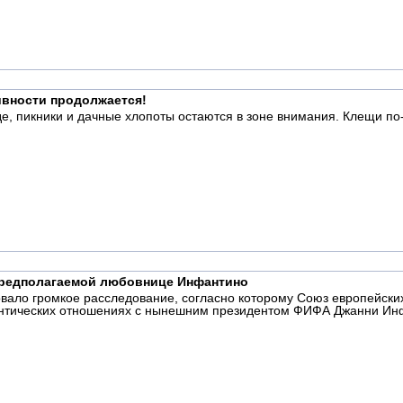
тивности продолжается!
роде, пикники и дачные хлопоты остаются в зоне внимания. Клещи 
редполагаемой любовнице Инфантино
ковало громкое расследование, согласно которому Союз европейс
тических отношениях с нынешним президентом ФИФА Джанни Инфан