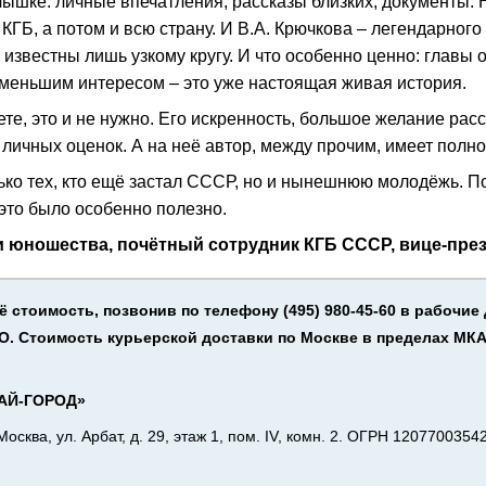
лышке: личные впечатления, рассказы близких, документы. 
КГБ, а потом и всю страну. И В.А. Крючкова – легендарного 
известны лишь узкому кругу. И что особенно ценно: главы 
еменьшим интересом – это уже настоящая живая история.
ете, это и не нужно. Его искренность, большое желание ра
личных оценок. А на неё автор, между прочим, имеет полное
олько тех, кто ещё застал СССР, но и нынешнюю молодёжь. 
 это было особенно полезно.
 и юношества, почётный сотрудник КГБ СССР, вице-пр
стоимость, позвонив по телефону (495) 980‑45‑60 в рабочие д
О. Стоимость курьерской доставки по Москве в пределах МКАД
АЙ-ГОРОД»
сква, ул. Арбат, д. 29, этаж 1, пом. IV, комн. 2. ОГРН 120770035