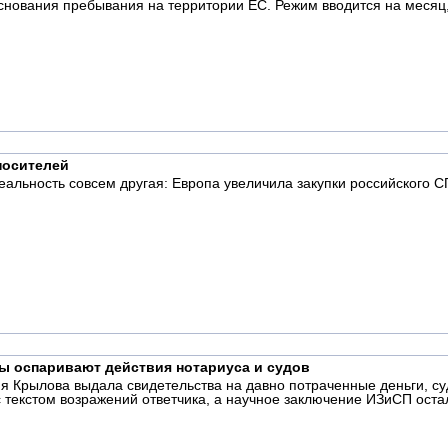
основания пребывания на территории ЕС. Режим вводится на месяц,
носителей
альность совсем другая: Европа увеличила закупки российского С
цы оспаривают действия нотариуса и судов
ия Крылова выдала свидетельства на давно потраченные деньги, с
текстом возражений ответчика, а научное заключение ИЗиСП оста