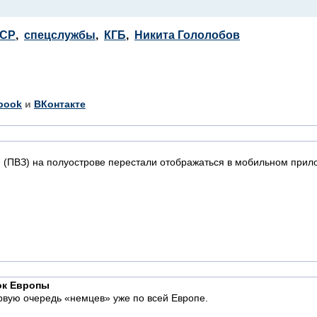
СР
,
спецслужбы
,
КГБ
,
Никита Гололобов
book
и
ВКонтакте
 (ПВЗ) на полуострове перестали отображаться в мобильном прило
ок Европы
рвую очередь «немцев» уже по всей Европе.