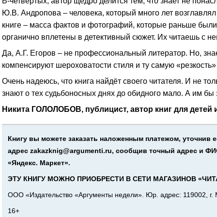
В-четвёртых, автор щедро делится тем, что знает не понас
Ю.В. Андропова – человека, который много лет возглавлял 
книге – масса фактов и фотографий, которые раньше были 
органично вплетены в детективный сюжет. Их читаешь с н
Да, А.Г. Егоров – не профессиональный литератор. Но, зна
компенсируют шероховатости стиля и ту самую «резкость» 
Очень надеюсь, что книга найдёт своего читателя. И не т
знают о тех судьбоносных днях до обидного мало. А им бы
Никита ГОЛОЛОБОВ, публицист, автор книг для детей
Книгу вы можете заказать наложенным платежом, уточнив её 
адрес zakazknig@argumenti.ru, сообщив точный адрес и ФИ
«Яндекс. Маркет».
ЭТУ КНИГУ МОЖНО ПРИОБРЕСТИ В СЕТИ МАГАЗИНОВ «ЧИТ
ООО «Издательство «Аргументы недели». Юр. адрес: 119002, г. Мо
16+