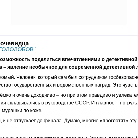
 очевидца
а ГОЛОЛОБОВ ]
 возможность поделиться впечатлениями о детективной
ига – явление необычное для современной детективной
комый. Человек, который сам был сотрудником госбезопасн
ество государственных и ведомственных наград. Это чувств
 ёмко и очень доходчиво – но при этом правдиво и увлекате
ения складывались в руководстве СССР. И главное – погружа
 мурашки по коже.
 и не отпускает до финала. Думаю, многие «проглотят» эту п