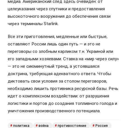
медиа. Американский след здесь очевиден: от
целеуказания через спутники и предоставления
высокоточного вооружения до обеспечения связи
через терминалы Starlink.
Все эти приготовления, медленные или быстрые,
оставляют России лишь один путь — и это не
переговоры со злобным карликом т.н. Украиной или
его западными хозяевами. Ставка на «мир через силу»
— это не сиюминутный тренд, а устоявшаяся
доктрина, требующая адекватного ответа. Чтобы
диктовать свои условия за столом переговоров,
необходимо лишить противника ресурсной базы. Речь
идет о комплексном воздействии: от разрушения
логистики и портов до создания топливного голода и
уничтожения производственного потенциала.
политика
война
противостояние
Россия
#
#
#
#