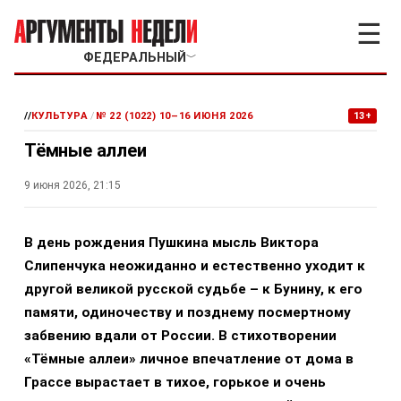
☰
ФЕДЕРАЛЬНЫЙ
﹀
//
КУЛЬТУРА
/
№ 22 (1022) 10–16 ИЮНЯ 2026
13+
Тёмные аллеи
9 июня 2026, 21:15
В день рождения Пушкина мысль Виктора
Слипенчука неожиданно и естественно уходит к
другой великой русской судьбе – к Бунину, к его
памяти, одиночеству и позднему посмертному
забвению вдали от России. В стихотворении
«Тёмные аллеи» личное впечатление от дома в
Грассе вырастает в тихое, горькое и очень