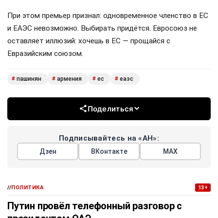
При этом премьер признал: одновременное членство в ЕС
и ЕАЭС невозможно. Выбирать придётся. Евросоюз не
оставляет иллюзий: хочешь в ЕС — прощайся с
Евразийским союзом.
пашинян
армения
ес
еаэс
#
#
#
#
Поделиться
Подписывайтесь на «АН»:
Дзен
ВКонтакте
МАХ
//
ПОЛИТИКА
13+
Путин провёл телефонный разговор с