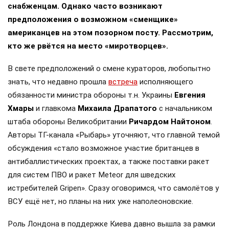
снабженцам. Однако часто возникают
предположения о возможном «сменщике»
американцев на этом позорном посту. Рассмотрим,
кто же рвётся на место «миротворцев».
В свете предположений о смене кураторов, любопытно
знать, что недавно прошла
встреча
исполняющего
обязанности министра обороны т.н. Украины
Евгения
Хмары
и главкома
Михаила Драпатого
с начальником
штаба обороны Великобритании
Ричардом Найтоном
.
Авторы ТГ-канала «Рыбарь» уточняют, что главной темой
обсуждения «стало возможное участие британцев в
антибаллистических проектах, а также поставки ракет
для систем ПВО и ракет Meteor для шведских
истребителей Gripen». Сразу оговоримся, что самолётов у
ВСУ ещё нет, но планы на них уже наполеоновские.
Роль Лондона в поддержке Киева давно вышла за рамки