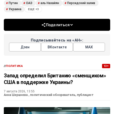
Путин
ОАЭ
аль Нахайян
Персидский залив
#
#
#
#
Украина
#
ЕЩЕ +3
Поделиться
Подписывайтесь на «АН»:
Дзен
ВКонтакте
МАХ
//
ПОЛИТИКА
13+
Запад определил Британию «сменщиком»
США в поддержке Украины?
7 августа 2026, 13:55
Анна Шершнева
, политический обозреватель, публицист