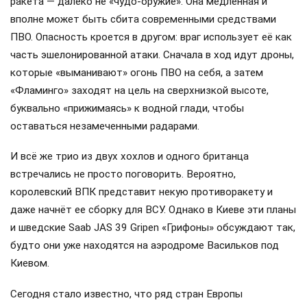
ракета — далеко не «чудо-оружие». Она медленная и
вполне может быть сбита современными средствами
ПВО. Опасность кроется в другом: враг использует её как
часть эшелонированной атаки. Сначала в ход идут дроны,
которые «выманивают» огонь ПВО на себя, а затем
«Фламинго» заходят на цель на сверхнизкой высоте,
буквально «прижимаясь» к водной глади, чтобы
оставаться незамеченными радарами.
И всё же трио из двух хохлов и одного британца
встречались не просто поговорить. Вероятно,
королевский ВПК представит некую противоракету и
даже начнёт ее сборку для ВСУ. Однако в Киеве эти планы
и шведские Saab JAS 39 Gripen «Грифоны» обсуждают так,
будто они уже находятся на аэродроме Васильков под
Киевом.
Сегодня стало известно, что ряд стран Европы