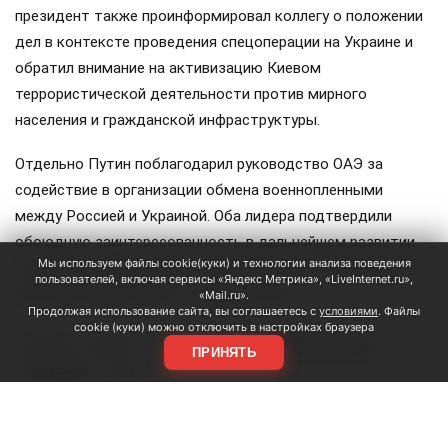
президент также проинформировал коллегу о положении
дел в контексте проведения спецоперации на Украине и
обратил внимание на активизацию Киевом
террористической деятельности против мирного
населения и гражданской инфраструктуры.
Отдельно Путин поблагодарил руководство ОАЭ за
содействие в организации обмена военнопленными
между Россией и Украиной. Оба лидера подтвердили
обоюдную заинтересованность в дальнейшем развитии
Мы используем файлы cookie(куки) и технологии анализа поведения
российско-эмиратского сотрудничества. Предыдущий
пользователей, включая сервисы «Яндекс Метрика», «LiveInternet.ru»,
разговор между ними состоялся в мае.
«Mail.ru».
Продолжая использование сайта, вы соглашаетесь с
условиями
. Файлы
cookie (куки) можно отключить в настройках браузера
Путин
ОАЭ
аль Нахайян
Персидский залив
#
#
#
#
ПРИНЯТЬ
Украина
#
ЕЩЕ +3
Поделиться