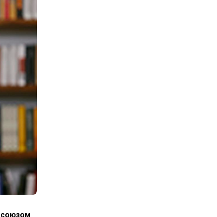
росоюзом