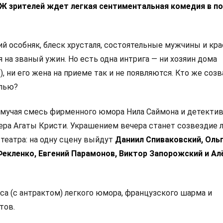
КЖ зрителей ждет легкая сентиментальная комедия в п
 особняк, блеск хрусталя, состоятельные мужчины и кр
на званый ужин. Но есть одна интрига — ни хозяин дома
, ни его жена на приеме так и не появляются. Кто же созв
елью?
емучая смесь фирменного юмора Нила Саймона и детекти
пера Агаты Кристи. Украшением вечера станет созвездие 
театра: на одну сцену выйдут
Даниил Спиваковский, Оль
екленко, Евгений Парамонов, Виктор Запорожский и Ал
са (с антрактом) легкого юмора, французского шарма и
тов.