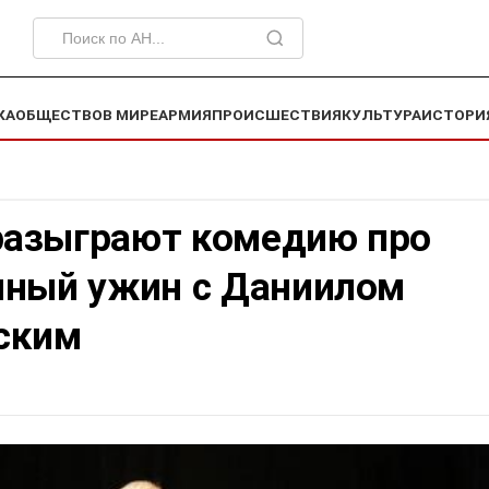
КА
ОБЩЕСТВО
В МИРЕ
АРМИЯ
ПРОИСШЕСТВИЯ
КУЛЬТУРА
ИСТОРИ
азыграют комедию про
нный ужин с Даниилом
ским