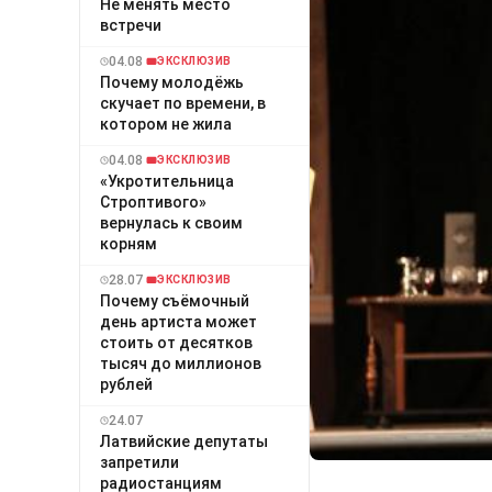
Не менять место
встречи
04.08
ЭКСКЛЮЗИВ
Почему молодёжь
скучает по времени, в
котором не жила
04.08
ЭКСКЛЮЗИВ
«Укротительница
Строптивого»
вернулась к своим
корням
28.07
ЭКСКЛЮЗИВ
Почему съёмочный
день артиста может
стоить от десятков
тысяч до миллионов
рублей
24.07
Латвийские депутаты
запретили
радиостанциям