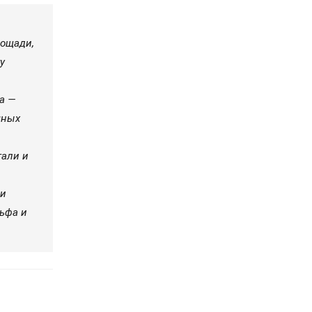
лощади,
у
а —
чных
тали и
ли
ьфа и