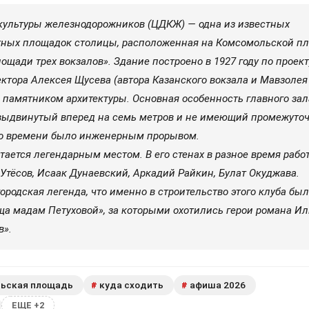
ультуры железнодорожников (ЦДКЖ) — одна из известных
тных площадок столицы, расположенная на Комсомольской п
ощади трех вокзалов». Здание построено в 1927 году по проект
ектора Алексея Щусева (автора Казанского вокзала и Мавзолея
я памятником архитектуры. Основная особенность главного зал
выдвинутый вперед на семь метров и не имеющий промежуто
его времени было инженерным прорывом.
ается легендарным местом. В его стенах в разное время рабо
Утёсов, Исаак Дунаевский, Аркадий Райкин, Булат Окуджава.
ородская легенда, что именно в строительство этого клуба бы
а мадам Петуховой», за которыми охотились герои романа Ил
в».
ьская площадь
куда сходить
афиша 2026
#
#
ЕЩЕ +2