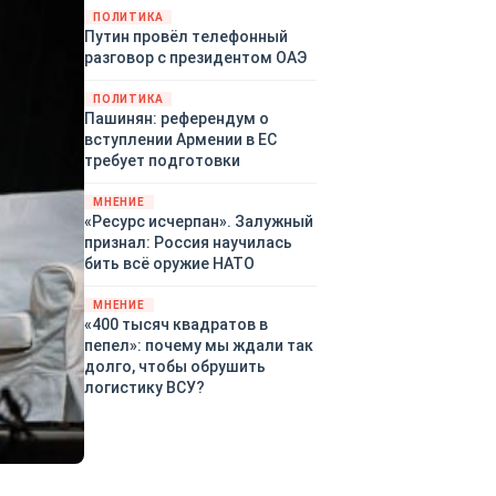
закупленное ранее оружие.
ПОЛИТИКА
Путин провёл телефонный
Также американская
разговор с президентом ОАЭ
администрация скидывает на
европейцев снабжение
ПОЛИТИКА
киевского режима оружием,
Пашинян: референдум о
которое стремится продавать
вступлении Армении в ЕС
всем новым снабженцам.
требует подготовки
Однако часто возникают
предположения о возможном
МНЕНИЕ
«сменщике» американцев на
«Ресурс исчерпан». Залужный
этом позорном посту.
признал: Россия научилась
Рассмотрим, кто же рвётся на
бить всё оружие НАТО
место «миротворцев».
МНЕНИЕ
«400 тысяч квадратов в
пепел»: почему мы ждали так
долго, чтобы обрушить
логистику ВСУ?