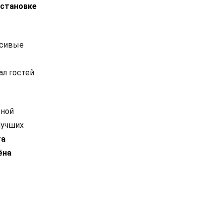
остановке
асивые
ал гостей
вной
лучших
га
ёна