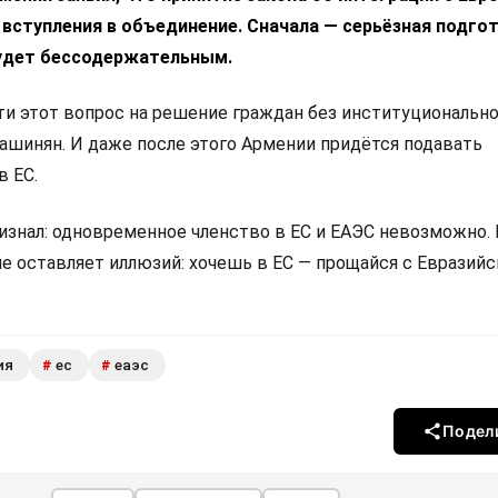
 вступления в объединение. Сначала — серьёзная подгот
удет бессодержательным.
 этот вопрос на решение граждан без институциональн
Пашинян. И даже после этого Армении придётся подавать
в ЕС.
изнал: одновременное членство в ЕС и ЕАЭС невозможно.
не оставляет иллюзий: хочешь в ЕС — прощайся с Евразий
ия
ес
еаэс
#
#
Подел