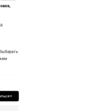
овка,
ой
 Выбирать
ским
иться