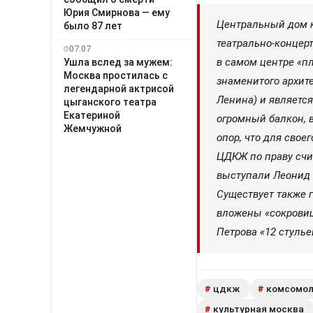
Юрия Смирнова — ему
Центральный дом к
было 87 лет
театрально-концер
07.07
в самом центре «пл
Ушла вслед за мужем:
Москва простилась с
знаменитого архит
легендарной актрисой
Ленина) и являетс
цыганского театра
Екатериной
огромный балкон, 
Жемчужной
опор, что для сво
ЦДКЖ по праву счит
выступали Леонид 
Существует также г
вложены «сокровищ
Петрова «12 стулье
цдкж
комсомол
#
#
культурная москва
#