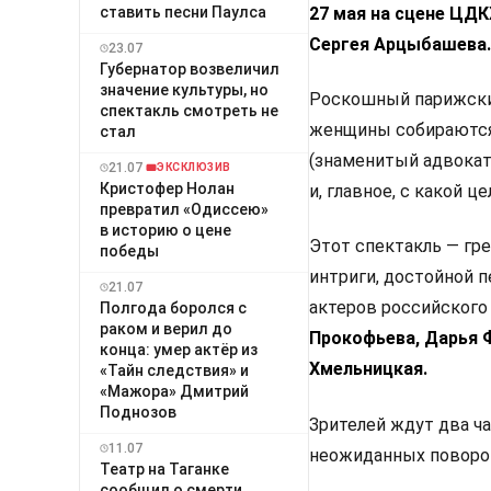
27 мая на сцене ЦД
ставить песни Паулса
Сергея Арцыбашева.
23.07
Губернатор возвеличил
значение культуры, но
Роскошный парижский
спектакль смотреть не
женщины собираются 
стал
(знаменитый адвокат)
21.07
ЭКСКЛЮЗИВ
Кристофер Нолан
и, главное, с какой ц
превратил «Одиссею»
в историю о цене
Этот спектакль — гр
победы
интриги, достойной 
21.07
актеров российского 
Полгода боролся с
раком и верил до
Прокофьева, Дарья Ф
конца: умер актёр из
Хмельницкая.
«Тайн следствия» и
«Мажора» Дмитрий
Поднозов
Зрителей ждут два ча
11.07
неожиданных поворо
Театр на Таганке
сообщил о смерти