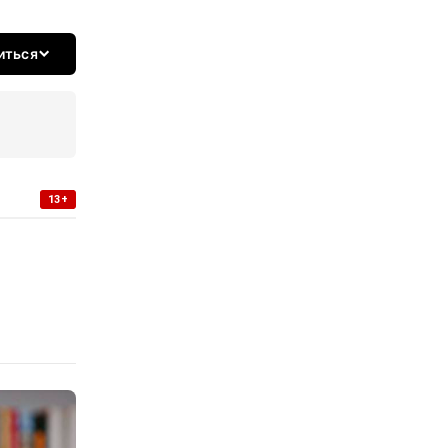
иться
13+