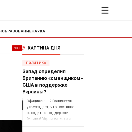
☰
Я
ОБРАЗОВАНИЕ
НАУКА
//
КАРТИНА ДНЯ
13+
ПОЛИТИКА
Запад определил
Британию «сменщиком»
США в поддержке
Украины?
Официальный Вашингтон
утверждает, что поэтапно
отходит от поддержки
бывшей Украины, хотя и
продолжает снабжать ВСУ
разведданными и поставлять