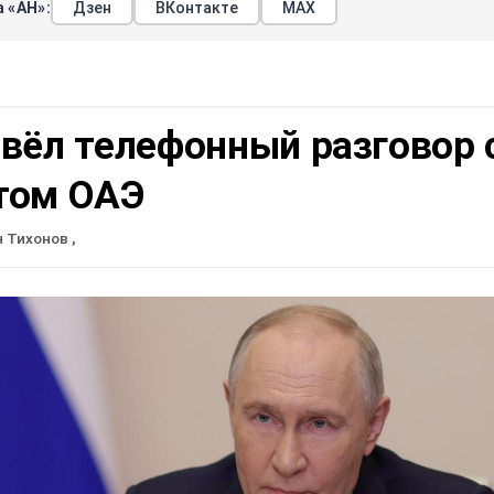
 «АН»:
Дзен
ВКонтакте
МАХ
вёл телефонный разговор 
том ОАЭ
н Тихонов
,