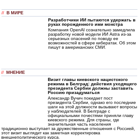
//
В МИРЕ
Разработчики ИИ пытаются удержать в
руках порожденного ими монстра
Компания OpenAI сознательно замедлила
разработку новой модели ИИ Astra из-за
серьезных опасений по поводу ее
возможностей в сфере кибератак. Об этом
пишут в американских СМИ.
//
МНЕНИЕ
Визит главы киевского нацистского
режима в Белград: действия уходящего
президента Сербии должны заставить
Россию призадуматься
Александр Вучич покидает пост
президента Сербии, однако его последние
шаги на этой должности вызывают вопросы
у наблюдателей. В Белграде с
официальными почестями приняли главу
киевского режима. Для страны, где
значительная часть населения
традиционно выступает за дружественные отношения с Россией,
этот визит выглядит как заметная корректировка
внешнеполитического курса.