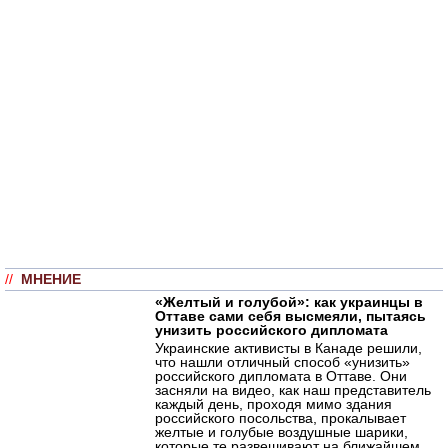
//
МНЕНИЕ
«Желтый и голубой»: как украинцы в
Оттаве сами себя высмеяли, пытаясь
унизить российского дипломата
Украинские активисты в Канаде решили,
что нашли отличный способ «унизить»
российского дипломата в Оттаве. Они
засняли на видео, как наш представитель
каждый день, проходя мимо здания
российского посольства, прокалывает
желтые и голубые воздушные шарики,
которые те развешивают на ближайшем