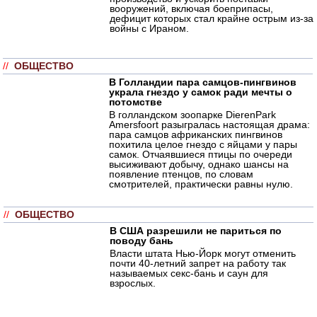
вооружений, включая боеприпасы,
дефицит которых стал крайне острым из-за
войны с Ираном.
//
ОБЩЕСТВО
В Голландии пара самцов-пингвинов
украла гнездо у самок ради мечты о
потомстве
В голландском зоопарке DierenPark
Amersfoort разыгралась настоящая драма:
пара самцов африканских пингвинов
похитила целое гнездо с яйцами у пары
самок. Отчаявшиеся птицы по очереди
высиживают добычу, однако шансы на
появление птенцов, по словам
смотрителей, практически равны нулю.
//
ОБЩЕСТВО
В США разрешили не париться по
поводу бань
Власти штата Нью-Йорк могут отменить
почти 40-летний запрет на работу так
называемых секс-бань и саун для
взрослых.