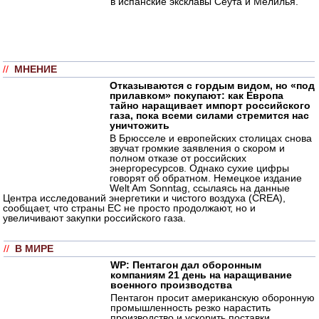
в испанские эксклавы Сеута и Мелилья.
//
МНЕНИЕ
Отказываются с гордым видом, но «под
прилавком» покупают: как Европа
тайно наращивает импорт российского
газа, пока всеми силами стремится нас
уничтожить
В Брюсселе и европейских столицах снова
звучат громкие заявления о скором и
полном отказе от российских
энергоресурсов. Однако сухие цифры
говорят об обратном. Немецкое издание
Welt Am Sonntag, ссылаясь на данные
Центра исследований энергетики и чистого воздуха (CREA),
сообщает, что страны ЕС не просто продолжают, но и
увеличивают закупки российского газа.
//
В МИРЕ
WP: Пентагон дал оборонным
компаниям 21 день на наращивание
военного производства
Пентагон просит американскую оборонную
промышленность резко нарастить
производство и ускорить поставки