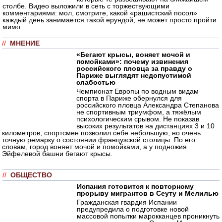
столбе. Видео выложили в сеть с торжествующими
комментариями: мол, смотрите, какой «рашистский посол»
каждый день занимается такой ерундой, не может просто пройти
мимо.
//
МНЕНИЕ
«Бегают крысы, воняет мочой и
помойками»: почему извинения
российского пловца за правду о
Париже выглядят недопустимой
слабостью
Чемпионат Европы по водным видам
спорта в Париже обернулся для
российского пловца Александра Степанова
не спортивным триумфом, а тяжёлым
психологическим срывом. Не показав
высоких результатов на дистанциях 3 и 10
километров, спортсмен позволил себе небольшую, но очень
точную ремарку о состоянии французской столицы. По его
словам, город воняет мочой и помойками, а у подножия
Эйфелевой башни бегают крысы.
//
ОБЩЕСТВО
Испания готовится к повторному
прорыву мигрантов в Сеуту и Мелилью
Гражданская гвардия Испании
предупредила о подготовке новой
массовой попытки марокканцев проникнуть