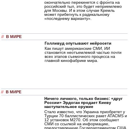
окончательно перекинется с фронта на
российский тыл, это будет неприемлемо
для Москвы. И в этом случае Кремль
может прибегнуть к радикальному
«последнему варианту».
//
В МИРЕ
Голливуд опутывают нейросети
Как пишут американские СМИ, ИИ
становится неотъемлемой частью почти
всех этапов съемочного процесса на
главной кинофабрике мира.
//
В МИРЕ
Ничего личного, только бизнес: «друг
России» Эрдоган продает Киеву
наступательное оружие
Стало известно, что Украина приобретет у
Турции 70 баллистических ракет ATACMS и
12 установок M270. Об этом сообщают
СМИ со ссылкой на информацию,
предоставленную Госдепартаментом США.