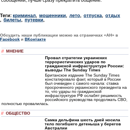
Теги:
криминал
,
мошенники
,
лето
,
отпуска
,
отдых
,
билеты
,
путевки
,
Обсудить наши публикации можно на страничках «АН» в
Facebook
и
ВКонтакте
//
МНЕНИЕ
Провал стратегии украинских
террористических ударов по
гражданской инфраструктуре России:
выводы The Sunday Times
Британское издание The Sunday Times
констатировало факт, который в России
был очевиден с самого начала: ставка
просроченного украинского президента на
то, что удары по гражданской
инфраструктуре РФ ослабят решимость
российского руководства продолжать СВО,
полностью провалилась.
//
ОБЩЕСТВО
Самка дельфина шесть дней носила
тело погибшего детеныша у берегов
Австралии